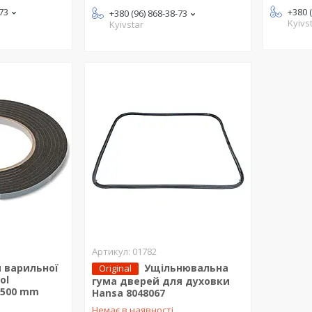
-73
+380 
+380 (96) 868-38-73
Kyivs
Kyivstar
01782
 варильної
Ущільнювальна
Original
ol
гума дверей для духовки
2500 mm
Hansa 8048067
Немає в наявності