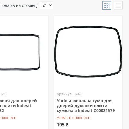
0751
0741
ювач для дверей
Ущільнювальна гума для
 плити Indesit
дверей духовки плити
82
сумісна з Indesit C00081579
наявності
Немає в наявності
195 ₴