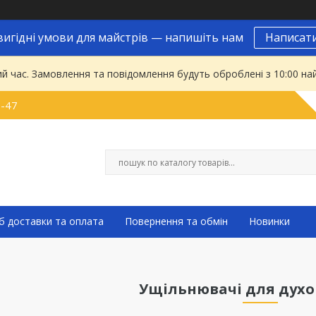
вигідні умови для майстрів — напишіть нам
Написат
ий час. Замовлення та повідомлення будуть оброблені з 10:00 на
9-47
б доставки та оплата
Повернення та обмін
Новинки
Ущільнювачі для дух