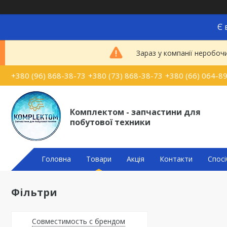
Є 
Зараз у компанії неробоч
+380 (96) 868-38-73
+380 (73) 868-38-73
+380 (66) 064-8
Комплектом - запчастини для
побутової техники
Головна
Товари
Акція
Контакти
Спосі
Фільтри
Совместимость с брендом