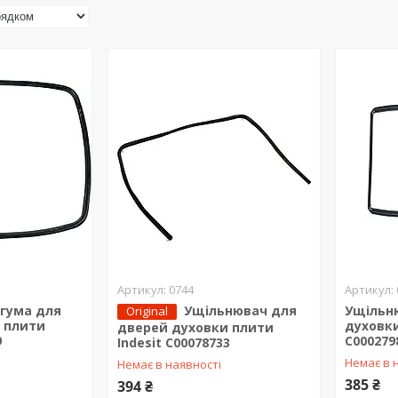
0744
гума для
Ущільнювач для
Ущільн
Original
 плити
духовки
дверей духовки плити
9
C000279
Indesit C00078733
Немає в 
Немає в наявності
385 ₴
394 ₴