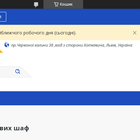
Кошик
и
йближчого робочого дня (сьогодні).
пр.Червоної калини 38 ,вхід з сторони Хоткевича, Львів, Україна
ових шаф