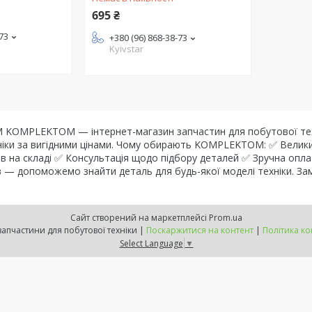
695 ₴
-73
+380 (96) 868-38-73
Kyivstar
OMPLEKTOM — інтернет-магазин запчастин для побутової техніки
ехніки за вигідними цінами. Чому обирають KOMPLEKTOM: ✅ Велик
в на складі ✅ Консультація щодо підбору деталей ✅ Зручна опла
тів — допоможемо знайти деталь для будь-якої моделі техніки. 
Сайт створений на маркетплейсі
Prom.ua
Комплектом - запчастини для побутової техніки |
Поскаржитися на контент
|
Політика ко
Select Language
▼