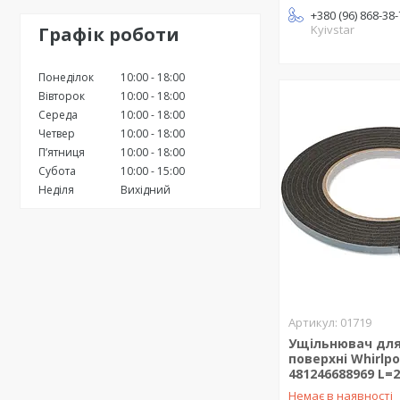
+380 (96) 868-38
Kyivstar
Графік роботи
Понеділок
10:00
18:00
Вівторок
10:00
18:00
Середа
10:00
18:00
Четвер
10:00
18:00
Пʼятниця
10:00
18:00
Субота
10:00
15:00
Неділя
Вихідний
01719
Ущільнювач для
поверхні Whirlpo
481246688969 L=
Немає в наявності