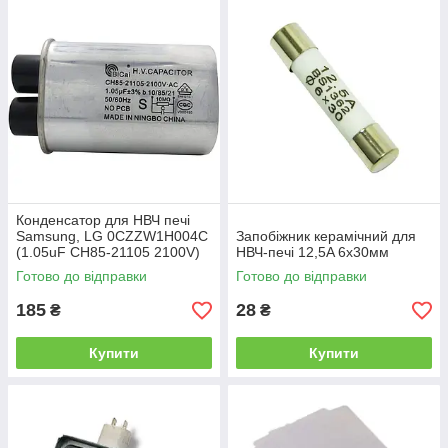
Конденсатор для НВЧ печі
Samsung, LG 0CZZW1H004C
Запобіжник керамічний для
(1.05uF CH85-21105 2100V)
НВЧ-печі 12,5A 6x30мм
Готово до відправки
Готово до відправки
185
28
₴
₴
Купити
Купити