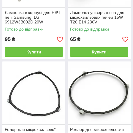
Лампочка в корпусі для НВЧ-
Лампочка універсальна для
печі Samsung, LG
мікрохвильових печей 15W
6912W3B002D 20W
T20 E14 230V
Готово до відправки
Готово до відправки
95
65
₴
₴
Купити
Купити
Ролер для мікрохвильової
Роллер для мікрохвильовки