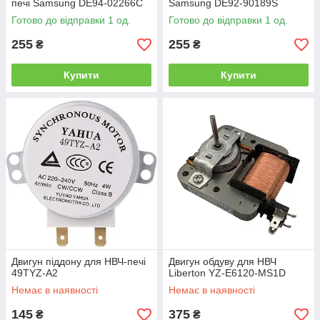
печі Samsung DE94-02266C
Samsung DE92-90189S
Готово до відправки 1 од.
Готово до відправки 1 од.
255
255
₴
₴
Купити
Купити
Двигун піддону для НВЧ-печі
Двигун обдуву для НВЧ
49TYZ-A2
Liberton YZ-E6120-MS1D
Немає в наявності
Немає в наявності
145
375
₴
₴