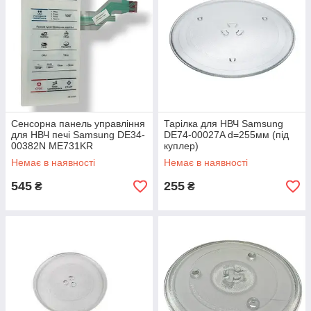
Сенсорна панель управління
Тарілка для НВЧ Samsung
для НВЧ печі Samsung DE34-
DE74-00027A d=255мм (під
00382N ME731KR
куплер)
Немає в наявності
Немає в наявності
545
255
₴
₴