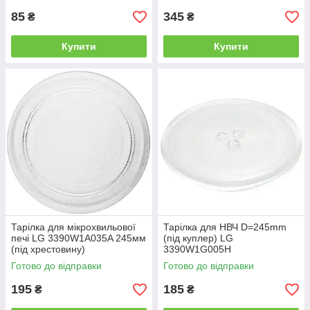
85
345
₴
₴
Купити
Купити
Тарілка для мікрохвильової
Тарілка для НВЧ D=245mm
печі LG 3390W1A035A 245мм
(під куплер) LG
(під хрестовину)
3390W1G005H
Готово до відправки
Готово до відправки
195
185
₴
₴