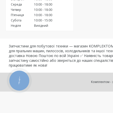
Середа
10:00
18:00
Четвер
10:00
18:00
Пʼятниця
10:00
18:00
Субота
10:00
15:00
Неділя
Вихідний
Запчастини для побутової техніки — магазин KOMPLEKTOM K
для пральних машин, пилососів, холодильників та іншої т
доставка Новою Поштою по всій Україні ✅ Наявність товарі
запчастину самостійно або зверніться до наших спеціаліс
працюватиме як нова!
КНОПКА
ЗВ'ЯЗКУ