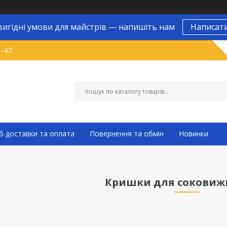
вигідні умови для майстрів — напишіть нам
Написат
9-47
б доставки та оплата
Повернення та обмін
Новинки
Кришки для сокови