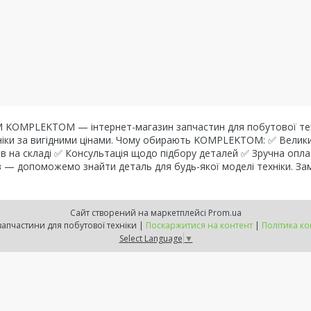
OMPLEKTOM — інтернет-магазин запчастин для побутової техніки
ехніки за вигідними цінами. Чому обирають KOMPLEKTOM: ✅ Велик
в на складі ✅ Консультація щодо підбору деталей ✅ Зручна опла
тів — допоможемо знайти деталь для будь-якої моделі техніки. 
Сайт створений на маркетплейсі
Prom.ua
Комплектом - запчастини для побутової техніки |
Поскаржитися на контент
|
Політика ко
Select Language
▼