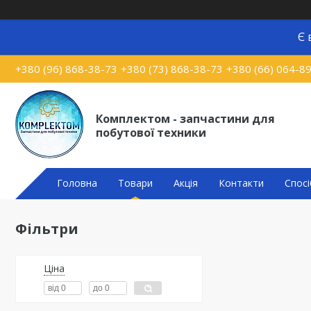
Є 
+380 (96) 868-38-73
+380 (73) 868-38-73
+380 (66) 064-8
Комплектом - запчастини для
побутової техники
Головна
Товари
Акція
Контакти
Спосі
Фільтри
Ціна