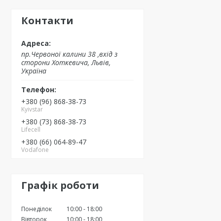
Контакти
пр.Червоної калини 38 ,вхід з
сторони Хоткевича, Львів,
Україна
+380 (96) 868-38-73
Kyivstar
+380 (73) 868-38-73
Lifecell
+380 (66) 064-89-47
Vodafone
Графік роботи
Понеділок
10:00
18:00
Вівторок
10:00
18:00