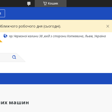
Кошик
и
йближчого робочого дня (сьогодні).
пр.Червоної калини 38 ,вхід з сторони Хоткевича, Львів, Україна
них машин