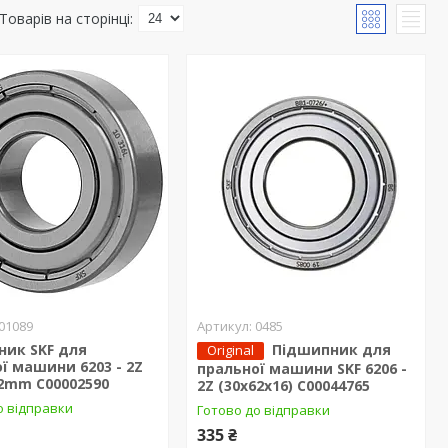
01089
0485
ник SKF для
Підшипник для
Original
ї машини 6203 - 2Z
пральної машини SKF 6206 -
2mm C00002590
2Z (30x62x16) C00044765
о відправки
Готово до відправки
335 ₴