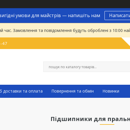
вигідні умови для майстрів — напишіть нам
Написат
ий час. Замовлення та повідомлення будуть оброблені з 10:00 на
9-47
б доставки та оплата
Повернення та обмін
Новинки
Підшипники для праль