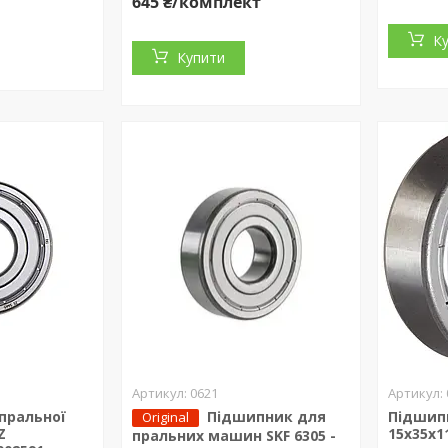
645 ₴/комплект
К
Купити
0621
пральної
Підшипник для
Підшипн
Original
Z
15x35x1
пральних машин SKF 6305 -