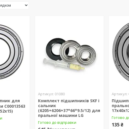
01080
пник для
Комплект підшипників SKF і
Підшип
сальник
прально
и C00013563
(6205+6206+37*66*9.5/12) для
17x40x1
x52x15)
пральної машини LG
Готово д
ки
Готово до відправки
135 ₴