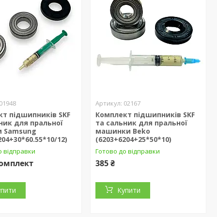
01948
02167
кт підшипників SKF
Комплект підшипників SKF
ник для пральної
та сальник для пральної
 Samsung
машинки Beko
204+30*60.55*10/12)
(6203+6204+25*50*10)
о відправки
Готово до відправки
комплект
385 ₴
упити
Купити