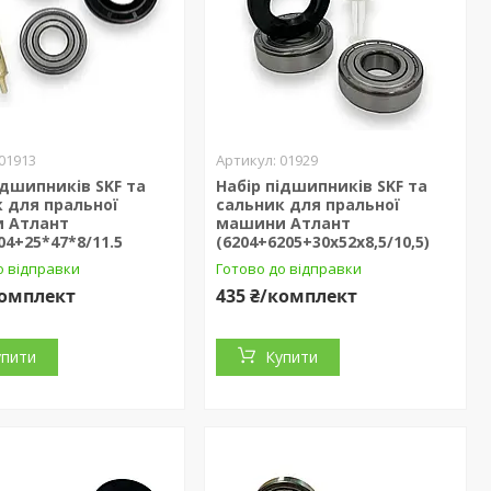
01913
01929
ідшипників SKF та
Набір підшипників SKF та
 для пральної
сальник для пральної
 Атлант
машини Атлант
04+25*47*8/11.5
(6204+6205+30х52х8,5/10,5)
о відправки
Готово до відправки
комплект
435 ₴/комплект
упити
Купити