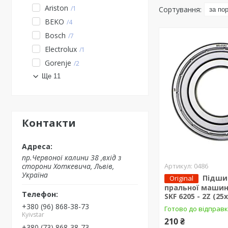
Ariston
1
BEKO
4
Bosch
7
Electrolux
1
Gorenje
2
Ще 11
Контакти
пр.Червоної калини 38 ,вхід з
сторони Хоткевича, Львів,
0486
Україна
Підши
Original
пральної машин
SKF 6205 - 2Z (25
+380 (96) 868-38-73
Готово до відправ
Kyivstar
210 ₴
+380 (73) 868-38-73