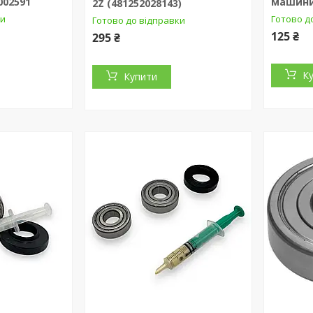
002591
машини 
2Z (481252028143)
ки
Готово д
Готово до відправки
125 ₴
295 ₴
К
Купити