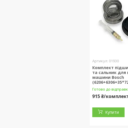
01930
Комплект підши
та сальник для 
машини Bosch
(6206+6306+35*72
Готово до відправ
915 ₴/комплек
Купити