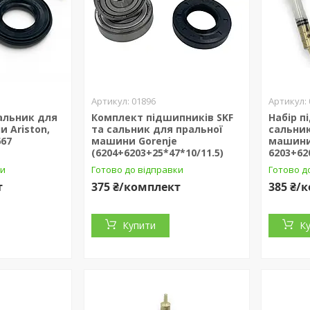
01896
альник для
Комплект підшипників SKF
Набір п
 Ariston,
та сальник для пральної
сальник
667
машини Gorenje
машини
(6204+6203+25*47*10/11.5)
6203+62
ки
Готово до відправки
Готово д
т
375 ₴/комплект
385 ₴/
Купити
К