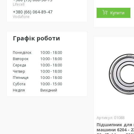
Lifecell
+380 (66) 064-89-47
Купити
Vodafone
Графік роботи
Понеділок
10:00
18:00
Вівторок
10:00
18:00
Середа
10:00
18:00
Четвер
10:00
18:00
Пʼятниця
10:00
18:00
Субота
10:00
15:00
Неділя
Вихідний
01088
Підшипник для 
машини 6204 - 2