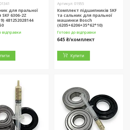
01341
01955
ник для пральної
Комплект підшипників SKF
SKF 6306-2Z
та сальник для пральної
19) 481252028144
машинки Bosch
50
(6205+6206+35*62*10)
о відправки
Готово до відправки
645 ₴/комплект
упити
Купити