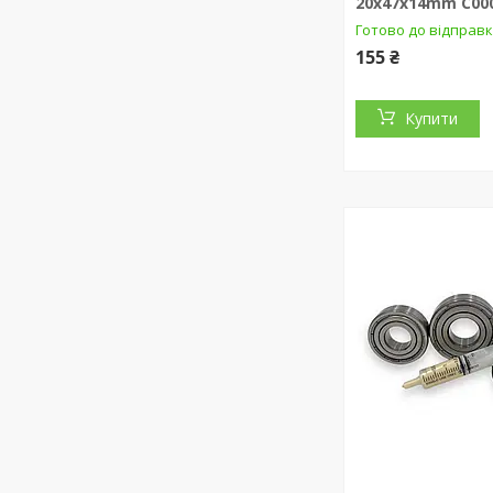
20x47x14mm C00
Готово до відправ
155 ₴
Купити