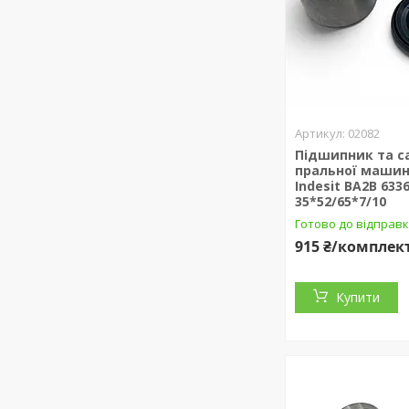
02082
Підшипник та с
пральної машини
Indesit BA2B 633
35*52/65*7/10
Готово до відправ
915 ₴/комплек
Купити