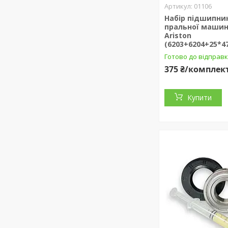
01106
Набір підшипни
пральної машини
Ariston
(6203+6204+25*47
Готово до відправ
375 ₴/комплек
Купити