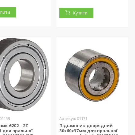
упити
Купити
01159
01171
ик 6202 - 2Z
Підшипник дворядний
1 для пральної
30x60x37мм для пральної