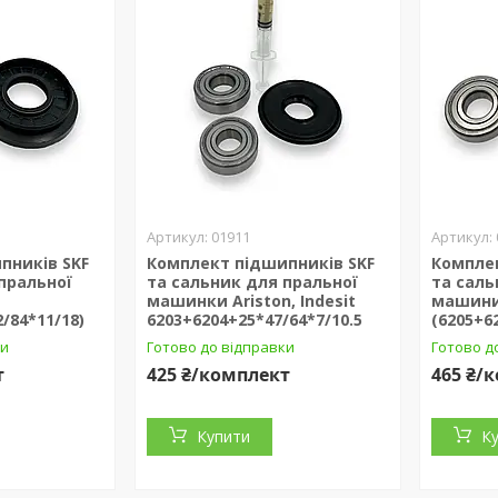
01911
пників SKF
Комплект підшипників SKF
Компле
пральної
та сальник для пральної
та саль
машинки Ariston, Indesit
машини
/84*11/18)
6203+6204+25*47/64*7/10.5
(6205+6
ки
Готово до відправки
Готово д
т
425 ₴/комплект
465 ₴/
Купити
К