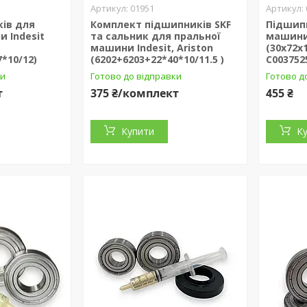
01951
ків для
Комплект підшипників SKF
Підшип
 Indesit
та сальник для пральної
машини 
машини Indesit, Ariston
(30x72x
*10/12)
(6202+6203+22*40*10/11.5 )
C003752
ки
Готово до відправки
Готово д
т
375 ₴/комплект
455 ₴
Купити
К