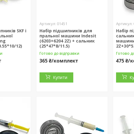
01451
ників SKF і
Набір підшипників для
Набір п
альної
пральної машини Indesit
сальник
ng
(6203+6204 2Z) + сальник
машини 
.55*10/12)
(25*47*8/11.5)
2Z+30*5
ки
Готово до відправки
Готово д
т
365 ₴/комплект
475 ₴/
Купити
К