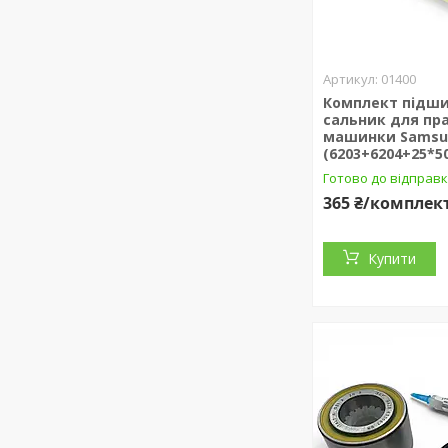
01400
Комплект підшип
сальник для пр
машинки Samsu
(6203+6204+25*50
Готово до відправ
365 ₴/комплек
Купити