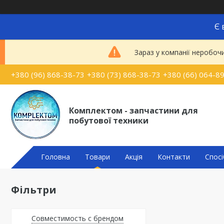
Є 
Зараз у компанії неробоч
+380 (96) 868-38-73
+380 (73) 868-38-73
+380 (66) 064-8
Комплектом - запчастини для
побутової техники
Головна
Товари
Акція
Контакти
Спосі
Фільтри
Совместимость с брендом