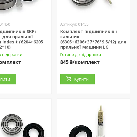
01450
01455
ідшипників SKF і
Комплект підшипників і
 для пральної
сальник
Indesit (6204+6205
(6305+6306+37*76*9.5/12) для
2*10)
пральної машини LG
о відправки
Готово до відправки
комплект
845 ₴/комплект
упити
Купити