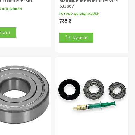
C00002599 SKF
машини Indesit C00255119
633667
о відправки
Готово до відправки
785 ₴
упити
Купити