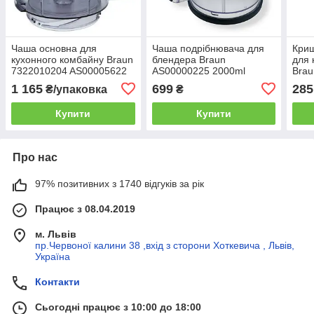
Чаша основна для
Чаша подрібнювача для
Криш
кухонного комбайну Braun
блендера Braun
для 
7322010204 AS00005622
AS00000225 2000ml
Brau
(2000ml)
1 165
699
285
₴/упаковка
₴
Купити
Купити
Про нас
97% позитивних з 1740 відгуків за рік
Працює з 08.04.2019
м. Львів
пр.Червоної калини 38 ,вхід з сторони Хоткевича , Львів,
Україна
Контакти
Сьогодні працює з 10:00 до 18:00