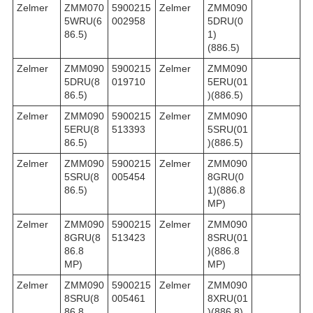
Zelmer
ZMM070
5900215
Zelmer
ZMM090
5WRU(6
002958
5DRU(0
86.5)
1)
(886.5)
Zelmer
ZMM090
5900215
Zelmer
ZMM090
5DRU(8
019710
5ERU(01
86.5)
)(886.5)
Zelmer
ZMM090
5900215
Zelmer
ZMM090
5ERU(8
513393
5SRU(01
86.5)
)(886.5)
Zelmer
ZMM090
5900215
Zelmer
ZMM090
5SRU(8
005454
8GRU(0
86.5)
1)(886.8
MP)
Zelmer
ZMM090
5900215
Zelmer
ZMM090
8GRU(8
513423
8SRU(01
86.8
)(886.8
MP)
MP)
Zelmer
ZMM090
5900215
Zelmer
ZMM090
8SRU(8
005461
8XRU(01
86.8
)(886.8)