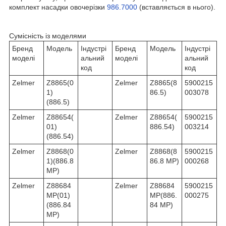
комплект насадки овочерізки
986.7000
(вставляється в нього).
Сумісність із моделями
Бренд
Модель
Індустрі
Бренд
Модель
Індустрі
моделі
альний
моделі
альний
код
код
Zelmer
Z8865(0
Zelmer
Z8865(8
5900215
1)
86.5)
003078
(886.5)
Zelmer
Z88654(
Zelmer
Z88654(
5900215
01)
886.54)
003214
(886.54)
Zelmer
Z8868(0
Zelmer
Z8868(8
5900215
1)(886.8
86.8 MP)
000268
MP)
Zelmer
Z88684
Zelmer
Z88684
5900215
MP(01)
MP(886.
000275
(886.84
84 MP)
MP)