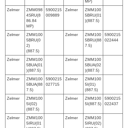
MP)
Zelmer
ZMM098
5900215
Zelmer
ZMM100
4SRU(8
009889
5BRU(01
86.84
)(887.5)
MP)
Zelmer
ZMM100
Zelmer
ZMM100
5900215
5BRU(0
5BRU(88
022444
2)
7.5)
(887.5)
Zelmer
ZMM100
Zelmer
ZMM100
5BUA(01
5BUA(02
)(887.5)
)(887.5)
Zelmer
ZMM100
5900215
Zelmer
ZMM100
5BUA(88
027715
5I(01)
7.5)
(887.5)
Zelmer
ZMM100
Zelmer
ZMM100
5900215
5I(02)
5I(887.5)
022437
(887.5)
Zelmer
ZMM100
Zelmer
ZMM100
5IRU(01
5IRU(02)