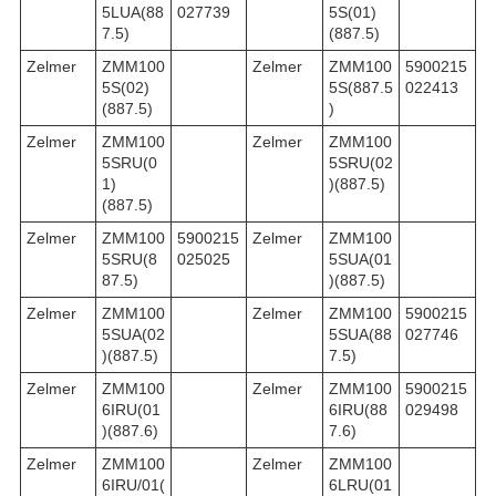
5LUA(88
027739
5S(01)
7.5)
(887.5)
Zelmer
ZMM100
Zelmer
ZMM100
5900215
5S(02)
5S(887.5
022413
(887.5)
)
Zelmer
ZMM100
Zelmer
ZMM100
5SRU(0
5SRU(02
1)
)(887.5)
(887.5)
Zelmer
ZMM100
5900215
Zelmer
ZMM100
5SRU(8
025025
5SUA(01
87.5)
)(887.5)
Zelmer
ZMM100
Zelmer
ZMM100
5900215
5SUA(02
5SUA(88
027746
)(887.5)
7.5)
Zelmer
ZMM100
Zelmer
ZMM100
5900215
6IRU(01
6IRU(88
029498
)(887.6)
7.6)
Zelmer
ZMM100
Zelmer
ZMM100
6IRU/01(
6LRU(01