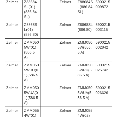
Zelmer
Z88684
Zelmer
Z88684S
5900215
SL(01)
L(886.84
009872
(886.84
SL)
SL)
Zelmer
Z8868S
Zelmer
Z8868SL
5900215
L(01)
(886.80)
003115
(886.80)
Zelmer
ZMM050
Zelmer
ZMM050
5900215
5W(01)
5W(586.
002842
(586.5
5 A)
A)
Zelmer
ZMM050
Zelmer
ZMM050
5900215
5WRU(0
5WRU(5
025742
1)(586.5
86.5 A)
A)
Zelmer
ZMM050
Zelmer
ZMM050
5900215
5WUA(0
5WUA(5
026626
1)(586.5
86.5 A)
A)
Zelmer
ZMM055
Zelmer
ZMM055
4W(01)
4W(02)