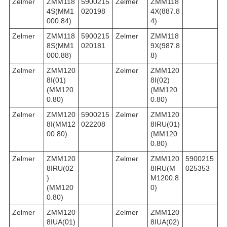
Zelmer
ZMM118
5900215
Zelmer
ZMM118
4S(MM1
020198
4X(887.8
000.84)
4)
Zelmer
ZMM118
5900215
Zelmer
ZMM118
8S(MM1
020181
9X(987.8
000.88)
8)
Zelmer
ZMM120
Zelmer
ZMM120
8I(01)
8I(02)
(MM120
(MM120
0.80)
0.80)
Zelmer
ZMM120
5900215
Zelmer
ZMM120
8I(MM12
022208
8IRU(01)
00.80)
(MM120
0.80)
Zelmer
ZMM120
Zelmer
ZMM120
5900215
8IRU(02
8IRU(M
025353
)
M1200.8
(MM120
0)
0.80)
Zelmer
ZMM120
Zelmer
ZMM120
8IUA(01)
8IUA(02)