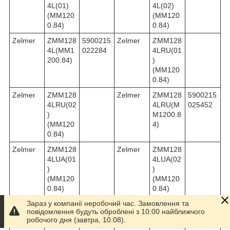
4L(01)
4L(02)
(MM120
(MM120
0.84)
0.84)
Zelmer
ZMM128
5900215
Zelmer
ZMM128
4L(MM1
022284
4LRU(01
200.84)
)
(MM120
0.84)
Zelmer
ZMM128
Zelmer
ZMM128
5900215
4LRU(02
4LRU(M
025452
)
M1200.8
(MM120
4)
0.84)
Zelmer
ZMM128
Zelmer
ZMM128
4LUA(01
4LUA(02
)
)
(MM120
(MM120
0.84)
0.84)
Зараз у компанії неробочий час. Замовлення та
Zelmer
ZMM128
5900215
Zelmer
ZMM128
повідомлення будуть оброблені з 10:00 найближчого
4LUA(M
028231
4S(01)
робочого дня (завтра, 10.08).
M1200.8
(MM120