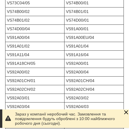
VS73C04/05
VS74B00/01
VS74B00/02
VS74B01/01
VS74B01/02
VS74D00/01
VS74D00/04
VS91A00/01
VS91A00/04
VS91A00EU/04
VS91A01/02
VS91A01/04
VS91A11/04
VS91A16/04
VS91A18CH/05
VS92A00/01
VS92A00/02
VS92A00/04
VS92A01CH/01
VS92A01CH/04
VS92A02CH/02
VS92A02CH/04
VS92A03/01
VS92A03/02
VS92A03/04
VS92A04/03
Зараз у компанії неробочий час. Замовлення та
VS92A04/04
VS92A17/05
повідомлення будуть оброблені з 10:00 найближчого
робочого дня (сьогодні).
VS92A18/05
VS92A1800/05