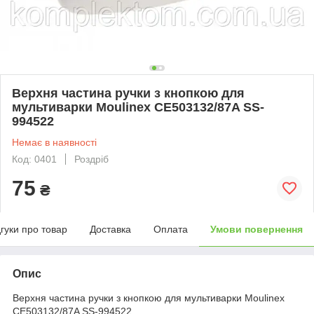
Верхня частина ручки з кнопкою для
мультиварки Moulinex CE503132/87A SS-
994522
Немає в наявності
Код: 0401
Роздріб
75
₴
дгуки про товар
Доставка
Оплата
Умови повернення
Опис
Верхня частина ручки з кнопкою для мультиварки Moulinex
CE503132/87A SS-994522