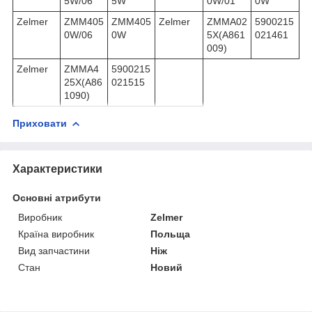
5W/06
5W
0W/01
0W
Zelmer
ZMM405
ZMM405
Zelmer
ZMMA02
5900215
0W/06
0W
5X(A861
021461
009)
Zelmer
ZMMA4
5900215
25X(A86
021515
1090)
Приховати
Характеристики
Основні атрибути
Виробник
Zelmer
Країна виробник
Польща
Вид запчастини
Ніж
Стан
Новий