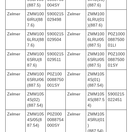
(887.5)
004SY
(887.6)
Zelmer
ZMM100
5900215
Zelmer
ZMM100
6IRU(88
029498
6LRU(01
7.6)
)(887.6)
Zelmer
ZMM100
5900215
Zelmer
ZMM100
P0Z1000
6LRU(88
029504
6LRU/05
0887500
7.6)
(887.5)
01LI
Zelmer
ZMM100
5900215
Zelmer
ZMM100
P0Z1000
6SRU(8
029511
6SRU/05
0887500
87.6)
(887.5)
01SY
Zelmer
ZMM100
P0Z100
Zelmer
ZMM105
6SRU/06
0088750
4S(01)
(887.5)
001SY
(887.54)
Zelmer
ZMM105
Zelmer
ZMM105
5900215
4S(02)
4S(887.5
022451
(887.54)
4)
Zelmer
ZMM105
P0Z000
Zelmer
ZMM105
4S/05(8
0088754
4SRU(01
87.54)
000SY
)
(887.54)