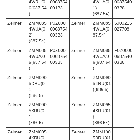
4WRU/0
0068754
4WUA(0
0687540
6(687.54
001B8
1)
03B8
)
(687.54)
Zelmer
ZMM085
P0Z000
Zelmer
ZMM085
5900215
4WUA(0
0068754
4WUA(6
027708
2)
003B8
87.54)
(687.54)
Zelmer
ZMM085
P0Z000
Zelmer
ZMM085
P0Z0000
4WUA/0
0068754
4WUA/0
0687540
5(687.54
003B8
6(687.54
03B8
)
)
Zelmer
ZMM090
Zelmer
ZMM090
5DRU(0
5ERU(01
1)
)(886.5)
(886.5)
Zelmer
ZMM090
Zelmer
ZMM095
5SRU(0
4SRU(01
1)
)
(886.5)
(886.54)
Zelmer
ZMM095
Zelmer
ZMM100
4XRU(0
5BRU(01