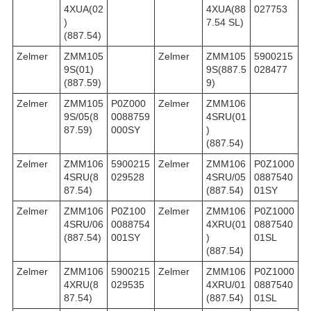
4XUA(02
4XUA(88
027753
)
7.54 SL)
(887.54)
Zelmer
ZMM105
Zelmer
ZMM105
5900215
9S(01)
9S(887.5
028477
(887.59)
9)
Zelmer
ZMM105
P0Z000
Zelmer
ZMM106
9S/05(8
0088759
4SRU(01
87.59)
000SY
)
(887.54)
Zelmer
ZMM106
5900215
Zelmer
ZMM106
P0Z1000
4SRU(8
029528
4SRU/05
0887540
87.54)
(887.54)
01SY
Zelmer
ZMM106
P0Z100
Zelmer
ZMM106
P0Z1000
4SRU/06
0088754
4XRU(01
0887540
(887.54)
001SY
)
01SL
(887.54)
Zelmer
ZMM106
5900215
Zelmer
ZMM106
P0Z1000
4XRU(8
029535
4XRU/01
0887540
87.54)
(887.54)
01SL