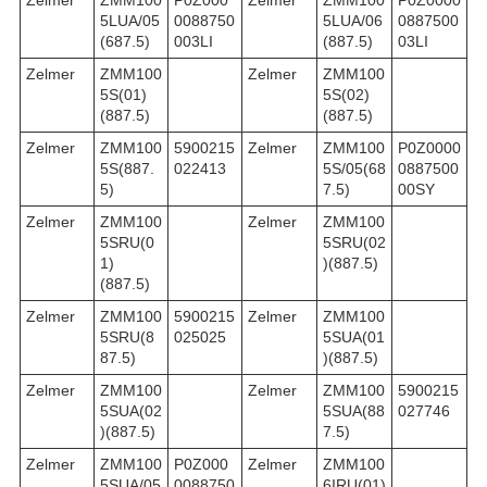
5LUA/05
0088750
5LUA/06
0887500
(687.5)
003LI
(887.5)
03LI
Zelmer
ZMM100
Zelmer
ZMM100
5S(01)
5S(02)
(887.5)
(887.5)
Zelmer
ZMM100
5900215
Zelmer
ZMM100
P0Z0000
5S(887.
022413
5S/05(68
0887500
5)
7.5)
00SY
Zelmer
ZMM100
Zelmer
ZMM100
5SRU(0
5SRU(02
1)
)(887.5)
(887.5)
Zelmer
ZMM100
5900215
Zelmer
ZMM100
5SRU(8
025025
5SUA(01
87.5)
)(887.5)
Zelmer
ZMM100
Zelmer
ZMM100
5900215
5SUA(02
5SUA(88
027746
)(887.5)
7.5)
Zelmer
ZMM100
P0Z000
Zelmer
ZMM100
5SUA/05
0088750
6IRU(01)