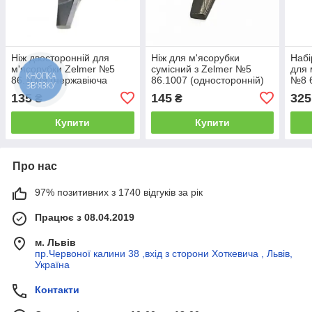
Ніж двосторонній для
Ніж для м'ясорубки
Набі
м'ясорубки Zelmer №5
сумісний з Zelmer №5
для 
86.1009 (нержавіюча
86.1007 (односторонній)
№8 
КНОПКА
ЗВ'ЯЗКУ
сталь)
(ZM
135
145
325
₴
₴
Купити
Купити
Про нас
97% позитивних з 1740 відгуків за рік
Працює з 08.04.2019
м. Львів
пр.Червоної калини 38 ,вхід з сторони Хоткевича , Львів,
Україна
Контакти