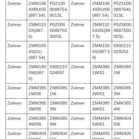
Zelmer
ZMM106
P0Z100
Zelmer
ZMM106
P0Z1000
4XRU/05
0088754
4XRU/06
0887540
(887.54)
001SL
(887.54)
01SL
Zelmer
ZMM110
P0Z000
Zelmer
ZMM110
P0Z0000
5X(887.
0088750
5X/05(88
0887500
5)
000SL
7.5)
00SL
Zelmer
ZMM155
Zelmer
ZMM155
5900215
4S(01)
4S(987.5
029252
(987.54)
4)
Zelmer
ZMM180
5900215
Zelmer
ZMM385
ZMM385
5W(687.
024097
1W/01
1W
5)
Zelmer
ZMM385
ZMM385
Zelmer
ZMM385
ZMM385
1W/06
1W
3W/01
3W
Zelmer
ZMM385
ZMM385
Zelmer
ZMM385
ZMM385
3W/06
3W
4W/01
4W
Zelmer
ZMM385
ZMM385
Zelmer
ZMM404
ZMM404
4W/06
4W
5W/01
5W
Zelmer
ZMM404
ZMM404
Zelmer
ZMM405
ZMM405