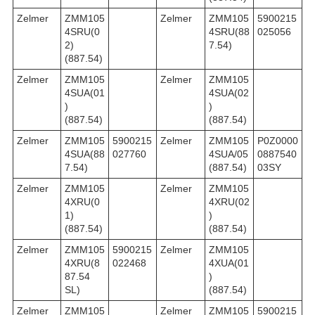
Zelmer
ZMM105
Zelmer
ZMM105
5900215
4SRU(0
4SRU(88
025056
2)
7.54)
(887.54)
Zelmer
ZMM105
Zelmer
ZMM105
4SUA(01
4SUA(02
)
)
(887.54)
(887.54)
Zelmer
ZMM105
5900215
Zelmer
ZMM105
P0Z0000
4SUA(88
027760
4SUA/05
0887540
7.54)
(887.54)
03SY
Zelmer
ZMM105
Zelmer
ZMM105
4XRU(0
4XRU(02
1)
)
(887.54)
(887.54)
Zelmer
ZMM105
5900215
Zelmer
ZMM105
4XRU(8
022468
4XUA(01
87.54
)
SL)
(887.54)
Zelmer
ZMM105
Zelmer
ZMM105
5900215