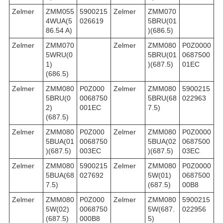
Zelmer
ZMM055
5900215
Zelmer
ZMM070
4WUA(5
026619
5BRU(01
86.54 A)
)(686.5)
Zelmer
ZMM070
Zelmer
ZMM080
P0Z0000
5WRU(0
5BRU(01
0687500
1)
)(687.5)
01EC
(686.5)
Zelmer
ZMM080
P0Z000
Zelmer
ZMM080
5900215
5BRU(0
0068750
5BRU(68
022963
2)
001EC
7.5)
(687.5)
Zelmer
ZMM080
P0Z000
Zelmer
ZMM080
P0Z0000
5BUA(01
0068750
5BUA(02
0687500
)(687.5)
003EC
)(687.5)
03EC
Zelmer
ZMM080
5900215
Zelmer
ZMM080
P0Z0000
5BUA(68
027692
5W(01)
0687500
7.5)
(687.5)
00B8
Zelmer
ZMM080
P0Z000
Zelmer
ZMM080
5900215
5W(02)
0068750
5W(687.
022956
(687.5)
000B8
5)