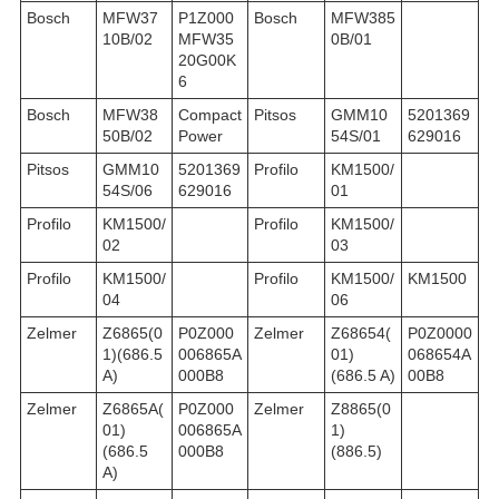
Bosch
MFW37
P1Z000
Bosch
MFW385
10B/02
MFW35
0B/01
20G00K
6
Bosch
MFW38
Compact
Pitsos
GMM10
5201369
50B/02
Power
54S/01
629016
Pitsos
GMM10
5201369
Profilo
KM1500/
54S/06
629016
01
Profilo
KM1500/
Profilo
KM1500/
02
03
Profilo
KM1500/
Profilo
KM1500/
KM1500
04
06
Zelmer
Z6865(0
P0Z000
Zelmer
Z68654(
P0Z0000
1)(686.5
006865A
01)
068654A
A)
000B8
(686.5 A)
00B8
Zelmer
Z6865A(
P0Z000
Zelmer
Z8865(0
01)
006865A
1)
(686.5
000B8
(886.5)
A)