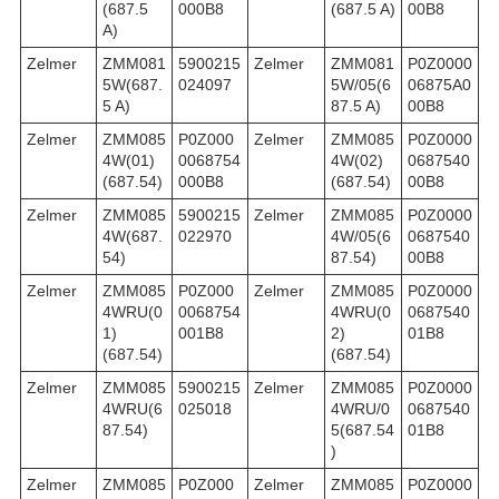
(687.5
000B8
(687.5 A)
00B8
A)
Zelmer
ZMM081
5900215
Zelmer
ZMM081
P0Z0000
5W(687.
024097
5W/05(6
06875A0
5 A)
87.5 A)
00B8
Zelmer
ZMM085
P0Z000
Zelmer
ZMM085
P0Z0000
4W(01)
0068754
4W(02)
0687540
(687.54)
000B8
(687.54)
00B8
Zelmer
ZMM085
5900215
Zelmer
ZMM085
P0Z0000
4W(687.
022970
4W/05(6
0687540
54)
87.54)
00B8
Zelmer
ZMM085
P0Z000
Zelmer
ZMM085
P0Z0000
4WRU(0
0068754
4WRU(0
0687540
1)
001B8
2)
01B8
(687.54)
(687.54)
Zelmer
ZMM085
5900215
Zelmer
ZMM085
P0Z0000
4WRU(6
025018
4WRU/0
0687540
87.54)
5(687.54
01B8
)
Zelmer
ZMM085
P0Z000
Zelmer
ZMM085
P0Z0000