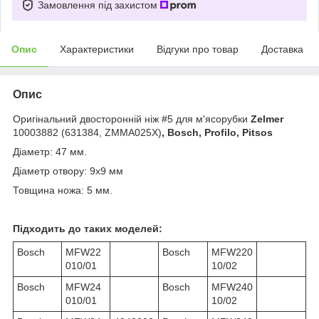
Замовлення під захистом
Опис
Характеристики
Відгуки про товар
Доставка
Опис
Оригінальний двосторонній ніж #5 для м'ясорубки
Zelmer
10003882 (631384, ZMMA025X)
, Bosch, Profilo, Pitsos
Діаметр: 47 мм.
Діаметр отвору: 9x9 мм
Товщина ножа: 5 мм.
Підходить до таких моделей:
Bosch
MFW22
Bosch
MFW220
010/01
10/02
Bosch
MFW24
Bosch
MFW240
010/01
10/02