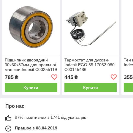
Підшипник дворядний
Термостат для духовки
Тен 
30x60x37мм для пральної
Indesit EGO 55.17052.080
Inde
машини Indesit C00255119
C00145486
633667
785
445
355
₴
₴
Купити
Купити
Про нас
97% позитивних з 1741 відгука за рік
Працює з 08.04.2019