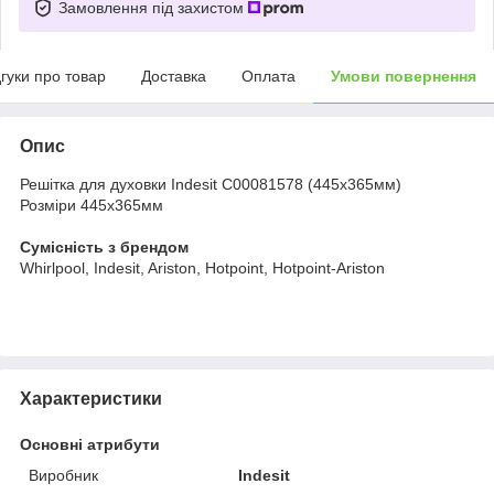
Замовлення під захистом
дгуки про товар
Доставка
Оплата
Умови повернення
Опис
Решітка для духовки Indesit C00081578 (445х365мм)
Розміри
445х365мм
Сумісність з брендом
Whirlpool, Indesit, Ariston, Hotpoint, Hotpoint-Ariston
Характеристики
Основні атрибути
Виробник
Indesit