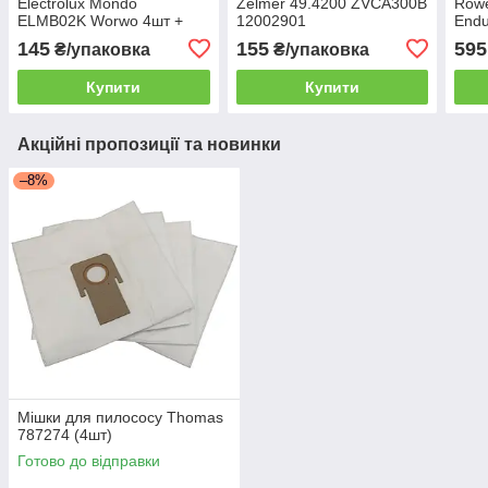
Electrolux Mondo
Zelmer 49.4200 ZVCA300B
Row
ELMB02K Worwo 4шт +
12002901
Endu
фільтр двигуна
145
155
595
₴/упаковка
₴/упаковка
Купити
Купити
Акційні пропозиції та новинки
–8%
Мішки для пилососу Thomas
787274 (4шт)
Готово до відправки