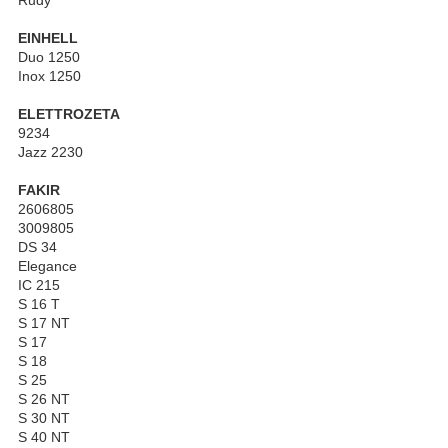
EINHELL
Duo 1250
Inox 1250
ELETTROZETA
9234
Jazz 2230
FAKIR
2606805
3009805
DS 34
Elegance
IC 215
S 16 T
S 17 NT
S 17
S 18
S 25
S 26 NT
S 30 NT
S 40 NT