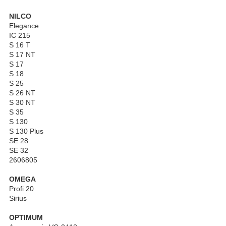
NILCO
Elegance
IC 215
S 16 T
S 17 NT
S 17
S 18
S 25
S 26 NT
S 30 NT
S 35
S 130
S 130 Plus
SE 28
SE 32
2606805
OMEGA
Profi 20
Sirius
OPTIMUM