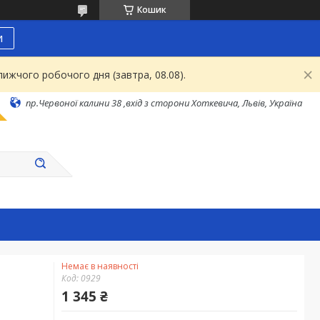
Кошик
и
ижчого робочого дня (завтра, 08.08).
пр.Червоної калини 38 ,вхід з сторони Хоткевича, Львів, Україна
Немає в наявності
Код:
0929
1 345 ₴