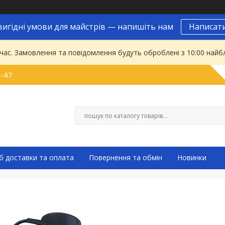
вигідні умови для майстрів — напишіть нам
Написат
 час. Замовлення та повідомлення будуть оброблені з 10:00 найбл
9-47
б доставки та оплата
Повернення та обмін
Новинки