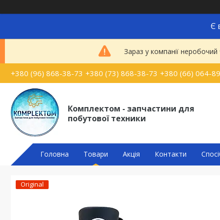
Є 
Зараз у компанії неробочий
+380 (96) 868-38-73
+380 (73) 868-38-73
+380 (66) 064-8
Комплектом - запчастини для
побутової техники
Головна
Товари
Акція
Контакти
Спосі
Original