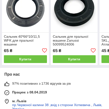
Сальник 40*66*10/11,5
Сальник для пральної
Саль
WFK для пральної
машини Zanussi
SKL 
машини
50099524006
Атла
40,2*72*10/13,5 WFK
65
65
45
₴
₴
Купити
Купити
Про нас
97% позитивних з 1736 відгуків за рік
Працює з 08.04.2019
м. Львів
пр.Червоної калини 38 ,вхід з сторони Хоткевича , Львів,
Україна