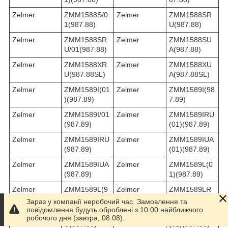
Zelmer
ZMM1588S/0
Zelmer
ZMM1588SR
1(987.88)
U(987.88)
Zelmer
ZMM1588SR
Zelmer
ZMM1588SU
U/01(987.88)
A(987.88)
Zelmer
ZMM1588XR
Zelmer
ZMM1588XU
U(987.88SL)
A(987.88SL)
Zelmer
ZMM1589I(01
Zelmer
ZMM1589I(98
)(987.89)
7.89)
Zelmer
ZMM1589I/01
Zelmer
ZMM1589IRU
(987.89)
(01)(987.89)
Zelmer
ZMM1589IRU
Zelmer
ZMM1589IUA
(987.89)
(01)(987.89)
Zelmer
ZMM1589IUA
Zelmer
ZMM1589L(0
(987.89)
1)(987.89)
Zelmer
ZMM1589L(9
Zelmer
ZMM1589LR
87.89)
U(01)(987.89)
Зараз у компанії неробочий час. Замовлення та
повідомлення будуть оброблені з 10:00 найближчого
Zelmer
ZMM1589LR
Zelmer
ZMM1589LUA
робочого дня (завтра, 08.08).
U(987.89)
(01)(987.89)