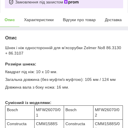
Замовлення під захистом
Опис
Характеристики
Відгуки про товар
Доставка
Опис
Шнек і ніж односторонній для м'ясорубки Zelmer No8 86.3130
+ 86.3107
Розміри шнека:
Квадрат під ніж: 10 х 10 мм.
Загальна довжина (без муфти/з муфтою): 105 мм / 124 мм
Довжина вала з боку ножа: 16 мм.
Сумісний із моделями:
Bosch
MFW26070/0
Bosch
MFW26070/0
1
2
Constructa
CMM1588S
Constructa
CMM1588S/0