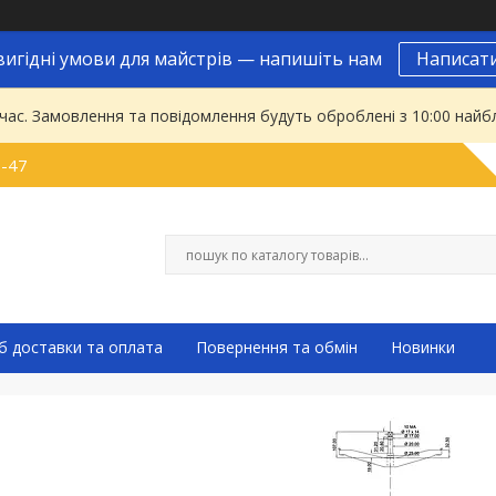
вигідні умови для майстрів — напишіть нам
Написат
 час. Замовлення та повідомлення будуть оброблені з 10:00 найбл
9-47
б доставки та оплата
Повернення та обмін
Новинки