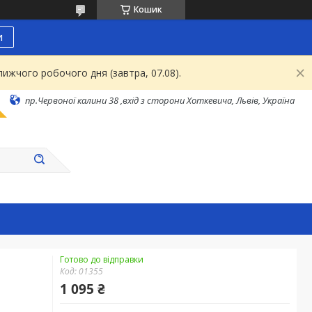
Кошик
и
ижчого робочого дня (завтра, 07.08).
пр.Червоної калини 38 ,вхід з сторони Хоткевича, Львів, Україна
Готово до відправки
Код:
01355
1 095 ₴