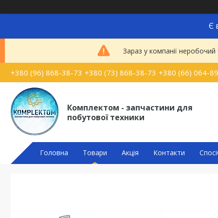
Є 
Зараз у компанії неробочий
+380 (96) 868-38-73
+380 (73) 868-38-73
+380 (66) 064-8
Комплектом - запчастини для
побутової техники
Головна
Товари
Акція
Контакти
Спосі