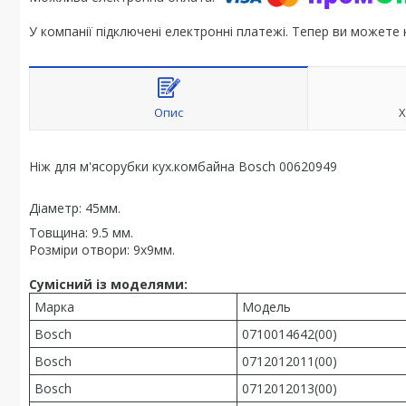
У компанії підключені електронні платежі. Тепер ви можете
Опис
Х
Ніж для м'ясорубки кух.комбайна Bosch 00620949
Діаметр: 45мм.
Товщина:
9.5 мм.
Розміри отвори:
9x9мм.
Сумісний із моделями:
Марка
Модель
Bosch
0710014642(00)
Bosch
0712012011(00)
Bosch
0712012013(00)