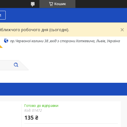
Кошик
и
йближчого робочого дня (сьогодні).
пр.Червоної калини 38 ,вхід з сторони Хоткевича, Львів, Україна
Готово до відправки
Код:
01472
135 ₴