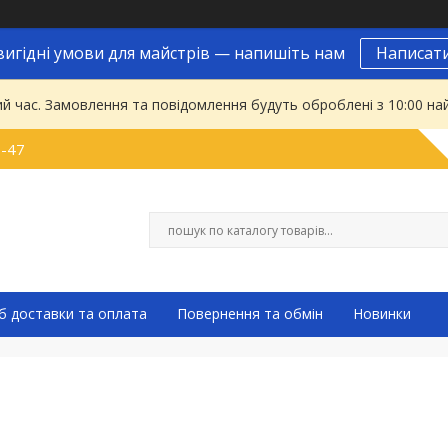
вигідні умови для майстрів — напишіть нам
Написат
ий час. Замовлення та повідомлення будуть оброблені з 10:00 на
9-47
б доставки та оплата
Повернення та обмін
Новинки