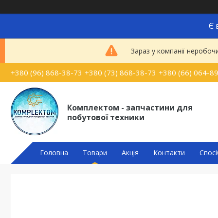
Є 
Зараз у компанії неробоч
+380 (96) 868-38-73
+380 (73) 868-38-73
+380 (66) 064-8
Комплектом - запчастини для
побутової техники
Головна
Товари
Акція
Контакти
Спосі