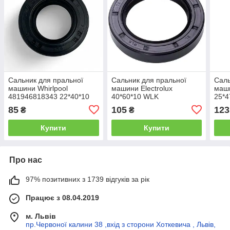
Сальник для пральної
Сальник для пральної
Саль
машини Whirlpool
машини Electrolux
маш
481946818343 22*40*10
40*60*10 WLK
25*4
WLK
85
105
123
₴
₴
Купити
Купити
Про нас
97% позитивних з 1739 відгуків за рік
Працює з 08.04.2019
м. Львів
пр.Червоної калини 38 ,вхід з сторони Хоткевича , Львів,