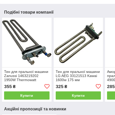
Подібні товари компанії
Тен для пральної машини
Тен для пральної машини
Амор
Zanussi 1463219202
LG AEG 33121513 Kawai
пра
1950W Thermowatt
1600w 175 мм
490
240mm
490
355
325
285
₴
₴
100
Купити
Купити
Акційні пропозиції та новинки