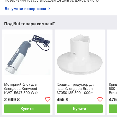
Повернення товару впродовж 14 днів за домовленістю
Всі умови повернення
Подібні товари компанії
Моторний блок для
Кришка - редуктор для
Криш
блендера Kenwood
чаші блендера Braun
500-
KW715647 800 W (з
67050135 500-1000ml
Brau
регулюванням швидкості)
2 699
455
475
₴
₴
Купити
Купити