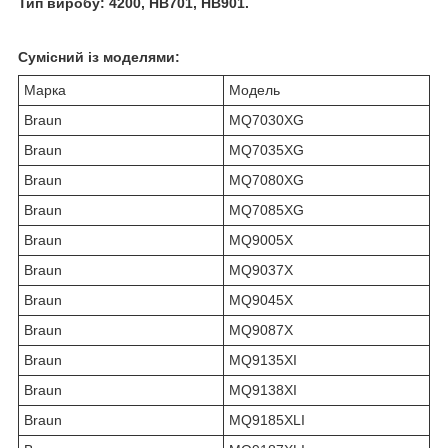
Тип виробу: 4200, HB701, HB901.
Сумісний із моделями:
Марка
Модель
Braun
MQ7030XG
Braun
MQ7035XG
Braun
MQ7080XG
Braun
MQ7085XG
Braun
MQ9005X
Braun
MQ9037X
Braun
MQ9045X
Braun
MQ9087X
Braun
MQ9135XI
Braun
MQ9138XI
Braun
MQ9185XLI