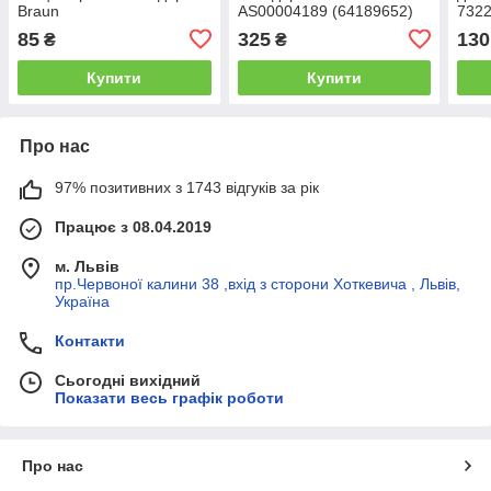
Braun
AS00004189 (64189652)
7322
67050810/AS00000037
85
325
130
₴
₴
Купити
Купити
Про нас
97% позитивних з 1743 відгуків за рік
Працює з 08.04.2019
м. Львів
пр.Червоної калини 38 ,вхід з сторони Хоткевича , Львів,
Україна
Контакти
Сьогодні вихідний
Показати весь графік роботи
Про нас