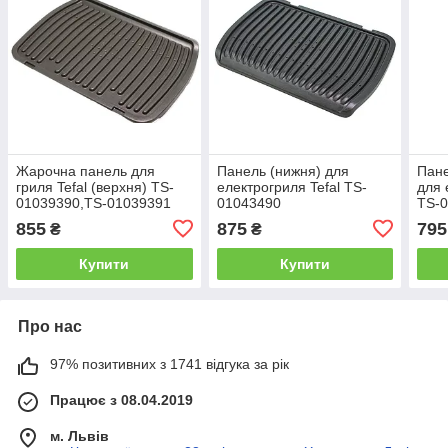
Жарочна панель для
Панель (нижня) для
Пане
гриля Tefal (верхня) TS-
електрогриля Tefal TS-
для 
01039390,TS-01039391
01043490
TS-
855
875
795
₴
₴
Купити
Купити
Про нас
97% позитивних з 1741 відгука за рік
Працює з 08.04.2019
м. Львів