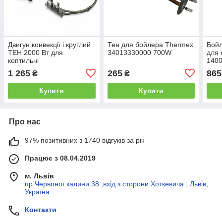
Двигун конвекції і круглий
Тен для бойлера Thermex
Бойл
ТЕН 2000 Вт для
34013330000 700W
для 
коптильні
140
551
1 265
265
865
₴
₴
Купити
Купити
Про нас
97% позитивних з 1740 відгуків за рік
Працює з 08.04.2019
м. Львів
пр.Червоної калини 38 ,вхід з сторони Хоткевича , Львів,
Україна
Контакти