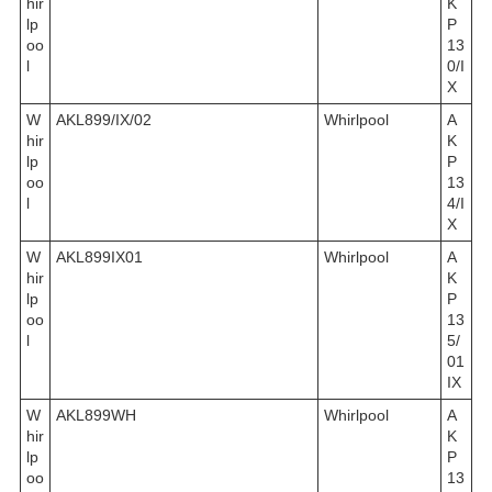
hir
K
lp
P
oo
13
l
0/I
X
W
AKL899/IX/02
Whirlpool
A
hir
K
lp
P
oo
13
l
4/I
X
W
AKL899IX01
Whirlpool
A
hir
K
lp
P
oo
13
l
5/
01
IX
W
AKL899WH
Whirlpool
A
hir
K
lp
P
oo
13