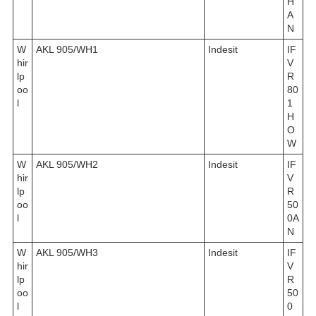
H
A
N
W
AKL 905/WH1
Indesit
IF
hir
V
lp
R
oo
80
l
1
H
O
W
W
AKL 905/WH2
Indesit
IF
hir
V
lp
R
oo
50
l
0A
N
W
AKL 905/WH3
Indesit
IF
hir
V
lp
R
oo
50
l
0