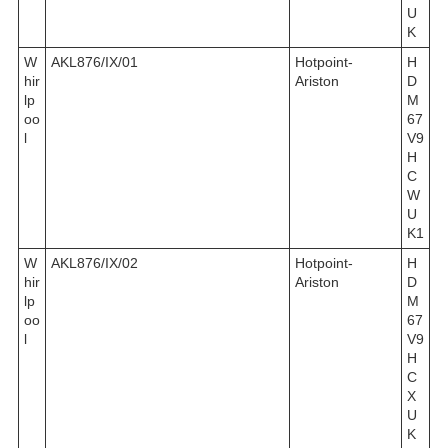
U
K
W
AKL876/IX/01
Hotpoint-
H
hir
Ariston
D
lp
M
oo
67
l
V9
H
C
W
U
K1
W
AKL876/IX/02
Hotpoint-
H
hir
Ariston
D
lp
M
oo
67
l
V9
H
C
X
U
K