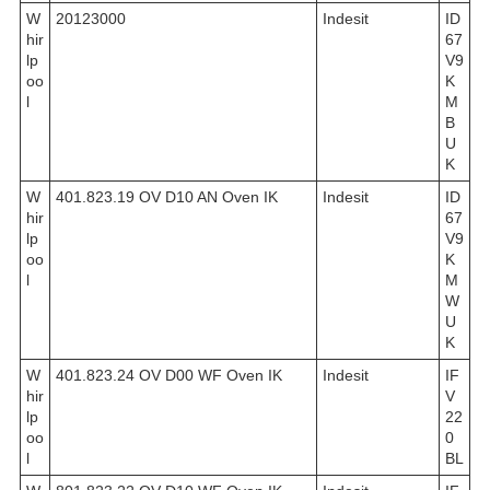
W
20123000
Indesit
ID
hir
67
lp
V9
oo
K
l
M
B
U
K
W
401.823.19 OV D10 AN Oven IK
Indesit
ID
hir
67
lp
V9
oo
K
l
M
W
U
K
W
401.823.24 OV D00 WF Oven IK
Indesit
IF
hir
V
lp
22
oo
0
l
BL