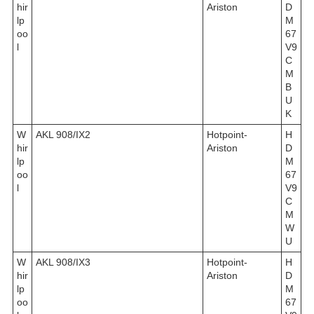
hir
Ariston
D
lp
M
oo
67
l
V9
C
M
B
U
K
W
AKL 908/IX2
Hotpoint-
H
hir
Ariston
D
lp
M
oo
67
l
V9
C
M
W
U
W
AKL 908/IX3
Hotpoint-
H
hir
Ariston
D
lp
M
oo
67