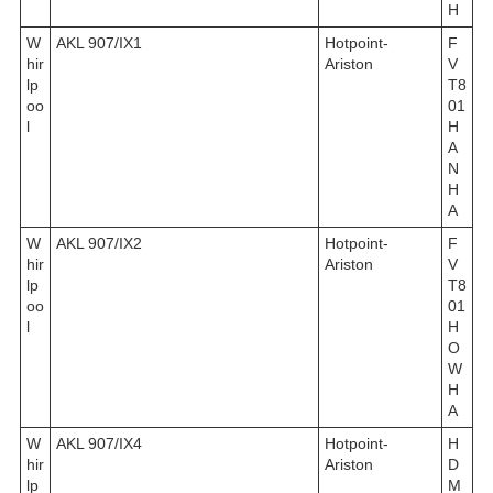
H
W
AKL 907/IX1
Hotpoint-
F
hir
Ariston
V
lp
T8
oo
01
l
H
A
N
H
A
W
AKL 907/IX2
Hotpoint-
F
hir
Ariston
V
lp
T8
oo
01
l
H
O
W
H
A
W
AKL 907/IX4
Hotpoint-
H
hir
Ariston
D
lp
M