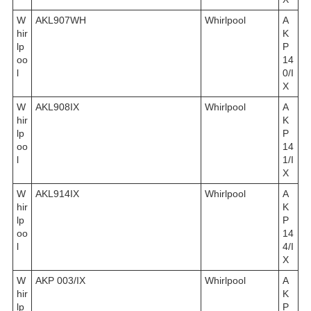
W
AKL907WH
Whirlpool
A
hir
K
lp
P
oo
14
l
0/I
X
W
AKL908IX
Whirlpool
A
hir
K
lp
P
oo
14
l
1/I
X
W
AKL914IX
Whirlpool
A
hir
K
lp
P
oo
14
l
4/I
X
W
AKP 003/IX
Whirlpool
A
hir
K
lp
P