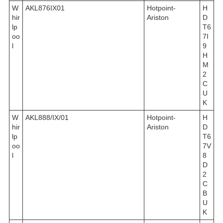
W
AKL876IX01
Hotpoint-
H
hir
Ariston
D
lp
T6
oo
7I
l
9
H
M
2
C
U
K
W
AKL888/IX/01
Hotpoint-
H
hir
Ariston
D
lp
T6
oo
7V
l
8
D
2
C
B
U
K