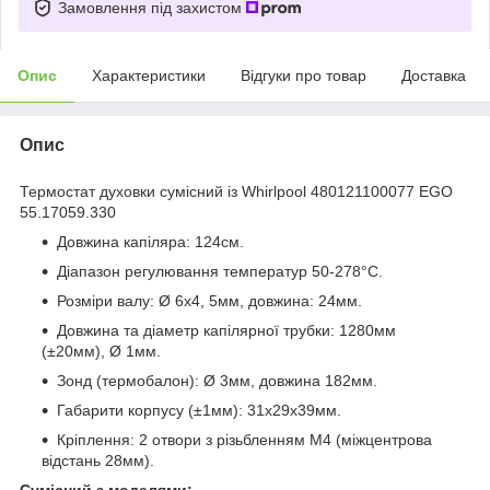
Замовлення під захистом
Опис
Характеристики
Відгуки про товар
Доставка
Опис
Термостат духовки сумісний із Whirlpool 480121100077 EGO
55.17059.330
Довжина капіляра: 124см.
Діапазон регулювання температур 50-278°С.
Розміри валу: Ø 6х4, 5мм, довжина: 24мм.
Довжина та діаметр капілярної трубки: 1280мм
(±20мм), Ø 1мм.
Зонд (термобалон): Ø 3мм, довжина 182мм.
Габарити корпусу (±1мм): 31х29х39мм.
Кріплення: 2 отвори з різьбленням М4 (міжцентрова
відстань 28мм).
Сумісний з моделями: