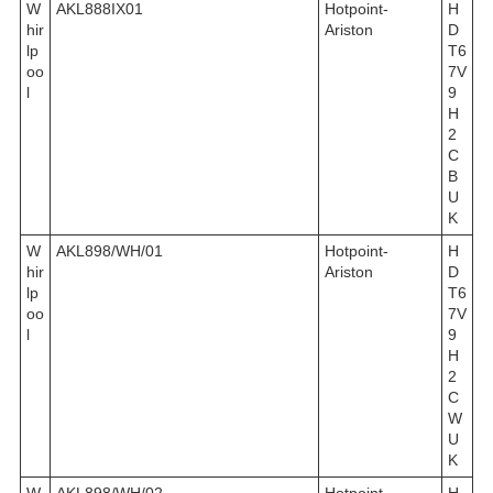
W
AKL888IX01
Hotpoint-
H
hir
Ariston
D
lp
T6
oo
7V
l
9
H
2
C
B
U
K
W
AKL898/WH/01
Hotpoint-
H
hir
Ariston
D
lp
T6
oo
7V
l
9
H
2
C
W
U
K
W
AKL898/WH/02
Hotpoint-
H