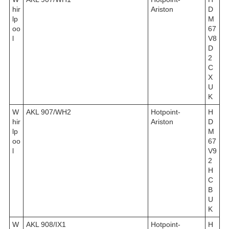
hir
Ariston
D
lp
M
oo
67
l
V8
D
2
C
X
U
K
W
AKL 907/WH2
Hotpoint-
H
hir
Ariston
D
lp
M
oo
67
l
V9
2
H
C
B
U
K
W
AKL 908/IX1
Hotpoint-
H