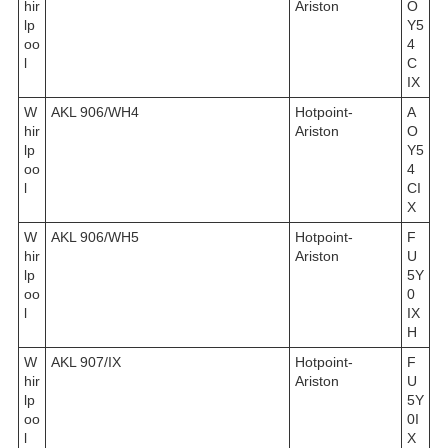
hir
Ariston
O
lp
Y5
oo
4
l
C
IX
W
AKL 906/WH4
Hotpoint-
A
hir
Ariston
O
lp
Y5
oo
4
l
CI
X
W
AKL 906/WH5
Hotpoint-
F
hir
Ariston
U
lp
5Y
oo
0
l
IX
H
W
AKL 907/IX
Hotpoint-
F
hir
Ariston
U
lp
5Y
oo
0I
l
X