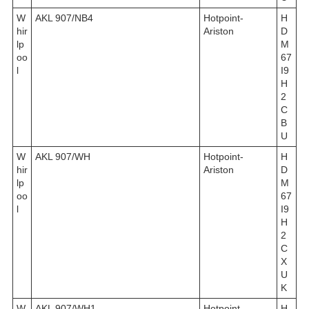
W
AKL 907/NB4
Hotpoint-
H
hir
Ariston
D
lp
M
oo
67
l
I9
H
2
C
B
U
W
AKL 907/WH
Hotpoint-
H
hir
Ariston
D
lp
M
oo
67
l
I9
H
2
C
X
U
K
W
AKL 907/WH1
Hotpoint-
H