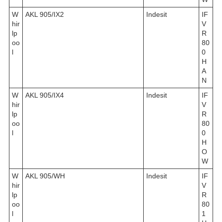
W
AKL 905/IX2
Indesit
IF
hir
V
lp
R
oo
80
l
0
H
A
N
W
AKL 905/IX4
Indesit
IF
hir
V
lp
R
oo
80
l
0
H
O
W
W
AKL 905/WH
Indesit
IF
hir
V
lp
R
oo
80
l
1