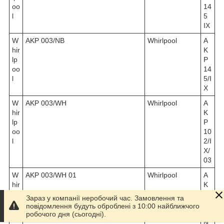
oo
14
l
5
IX
W
AKP 003/NB
Whirlpool
A
hir
K
lp
P
oo
14
l
5/I
X
W
AKP 003/WH
Whirlpool
A
hir
K
lp
P
oo
10
l
2/I
X/
03
W
AKP 003/WH 01
Whirlpool
A
hir
K
lp
P
Зараз у компанії неробочий час. Замовлення та
oo
10
повідомлення будуть оброблені з 10:00 найближчого
l
2/
робочого дня (сьогодні).
N