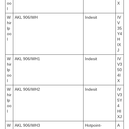
oo
X
l
W
AKL 906/WH
Indesit
IV
hir
V
lp
35
oo
Y4
l
H
IX
J
W
AKL 906/WH1
Indesit
IV
hir
V3
lp
50
oo
4I
l
X
W
AKL 906/WH2
Indesit
IV
hir
V3
lp
5Y
oo
4
l
HI
XJ
W
AKL 906/WH3
Hotpoint-
A