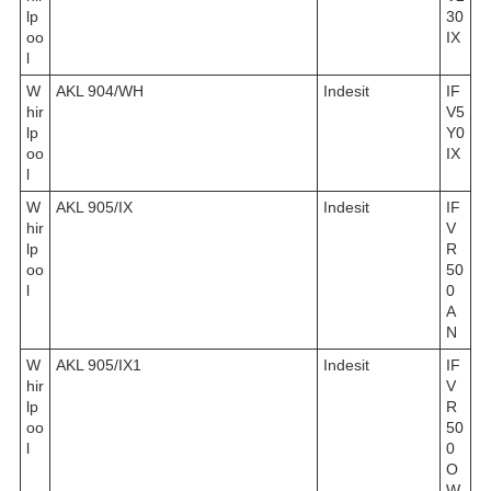
lp
30
oo
IX
l
W
AKL 904/WH
Indesit
IF
hir
V5
lp
Y0
oo
IX
l
W
AKL 905/IX
Indesit
IF
hir
V
lp
R
oo
50
l
0
A
N
W
AKL 905/IX1
Indesit
IF
hir
V
lp
R
oo
50
l
0
O
W