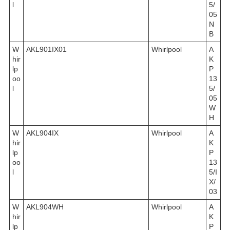
l
5/
05
N
B
W
AKL901IX01
Whirlpool
A
hir
K
lp
P
oo
13
l
5/
05
W
H
W
AKL904IX
Whirlpool
A
hir
K
lp
P
oo
13
l
5/I
X/
03
W
AKL904WH
Whirlpool
A
hir
K
lp
P