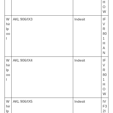
H
O
W
W
AKL 906/IX3
Indesit
IF
hir
V
lp
R
oo
80
l
1
H
A
N
W
AKL 906/IX4
Indesit
IF
hir
V
lp
R
oo
80
l
1
H
O
W
W
AKL 906/IX5
Indesit
IV
hir
F3
lp
2I