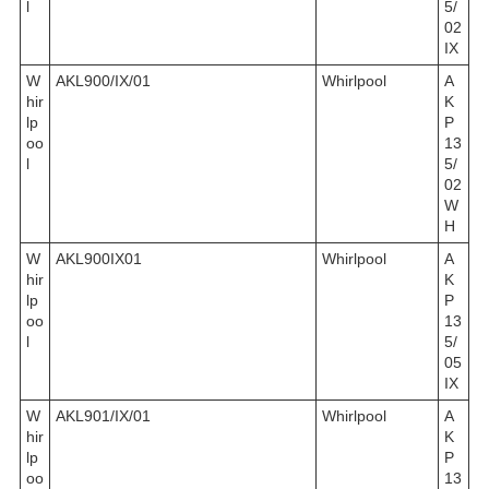
l
5/
02
IX
W
AKL900/IX/01
Whirlpool
A
hir
K
lp
P
oo
13
l
5/
02
W
H
W
AKL900IX01
Whirlpool
A
hir
K
lp
P
oo
13
l
5/
05
IX
W
AKL901/IX/01
Whirlpool
A
hir
K
lp
P
oo
13