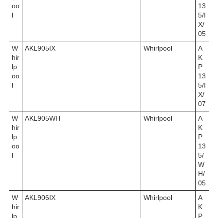
oo
13
l
5/I
X/
05
W
AKL905IX
Whirlpool
A
hir
K
lp
P
oo
13
l
5/I
X/
07
W
AKL905WH
Whirlpool
A
hir
K
lp
P
oo
13
l
5/
W
H/
05
W
AKL906IX
Whirlpool
A
hir
K
lp
P