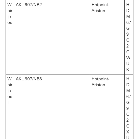
W
AKL 907/NB2
Hotpoint-
H
hir
Ariston
D
lp
M
oo
67
l
G
9
C
2
C
W
U
K
W
AKL 907/NB3
Hotpoint-
H
hir
Ariston
D
lp
M
oo
67
l
G
9
C
2
C
X
U