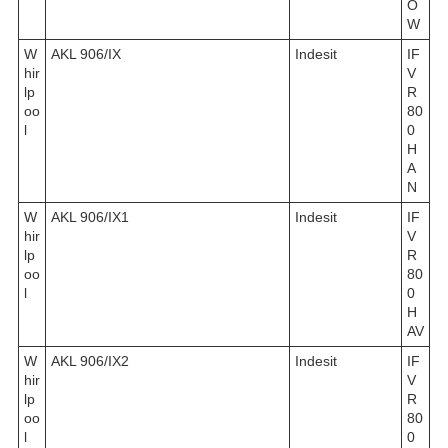
O
W
W
AKL 906/IX
Indesit
IF
hir
V
lp
R
oo
80
l
0
H
A
N
W
AKL 906/IX1
Indesit
IF
hir
V
lp
R
oo
80
l
0
H
AV
W
AKL 906/IX2
Indesit
IF
hir
V
lp
R
oo
80
l
0