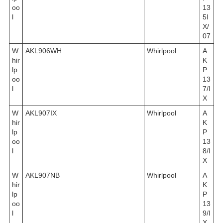
oo
13
l
5I
X/
07
W
AKL906WH
Whirlpool
A
hir
K
lp
P
oo
13
l
7/I
X
W
AKL907IX
Whirlpool
A
hir
K
lp
P
oo
13
l
8/I
X
W
AKL907NB
Whirlpool
A
hir
K
lp
P
oo
13
l
9/I
X