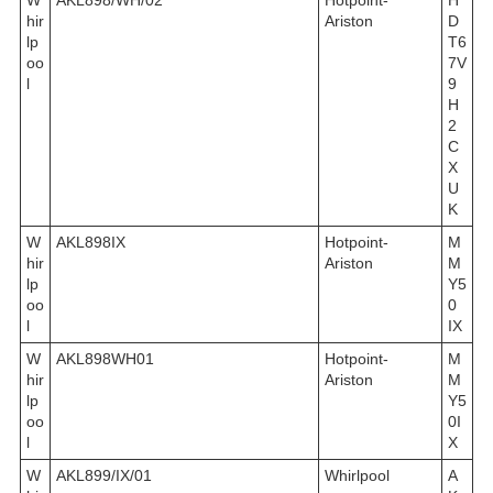
hir
Ariston
D
lp
T6
oo
7V
l
9
H
2
C
X
U
K
W
AKL898IX
Hotpoint-
M
hir
Ariston
M
lp
Y5
oo
0
l
IX
W
AKL898WH01
Hotpoint-
M
hir
Ariston
M
lp
Y5
oo
0I
l
X
W
AKL899/IX/01
Whirlpool
A