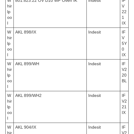
W
801.823.22 OV D10 WF Oven IK
Indesit
IF
hir
V
lp
22
oo
1
l
IX
W
AKL 898/IX
Indesit
IF
hir
V
lp
5Y
oo
0
l
IX
W
AKL 899/WH
Indesit
IF
hir
V2
lp
20
oo
BL
l
W
AKL 899/WH2
Indesit
IF
hir
V2
lp
21
oo
IX
l
W
AKL 904/IX
Indesit
IF
hir
V2