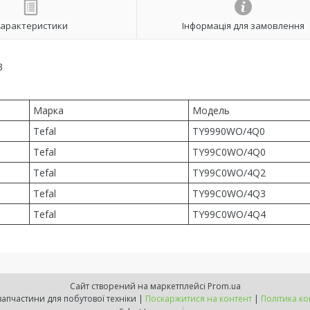
арактеристики
Інформація для замовлення
3
Марка
Модель
Tefal
TY9990WO/4Q0
Tefal
TY99C0WO/4Q0
Tefal
TY99C0WO/4Q2
Tefal
TY99C0WO/4Q3
Tefal
TY99C0WO/4Q4
Сайт створений на маркетплейсі
Prom.ua
Комплектом - запчастини для побутової техніки |
Поскаржитися на контент
|
Політика ко