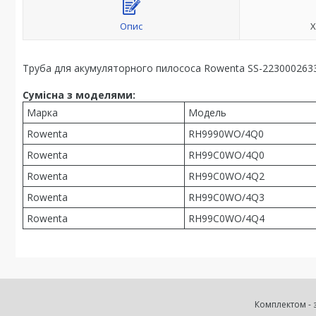
Опис
Х
Труба для акумуляторного пилососа Rowenta SS-223000263
Сумісна з моделями:
Марка
Модель
Rowenta
RH9990WO/4Q0
Rowenta
RH99C0WO/4Q0
Rowenta
RH99C0WO/4Q2
Rowenta
RH99C0WO/4Q3
Rowenta
RH99C0WO/4Q4