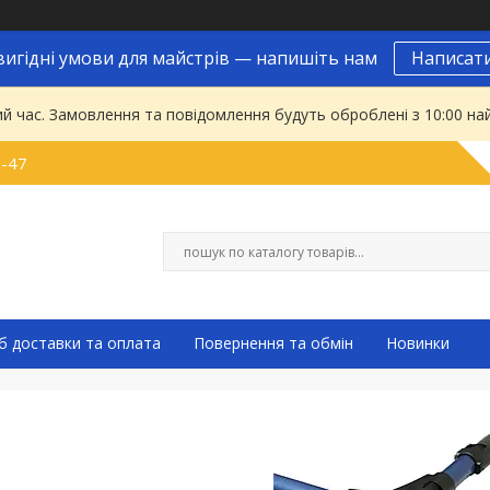
вигідні умови для майстрів — напишіть нам
Написат
ий час. Замовлення та повідомлення будуть оброблені з 10:00 на
9-47
б доставки та оплата
Повернення та обмін
Новинки