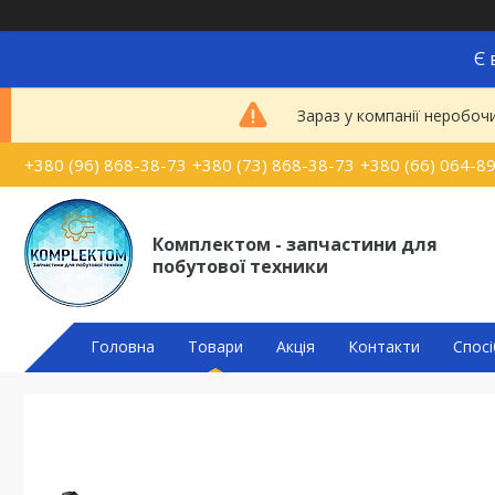
Є 
Зараз у компанії неробоч
+380 (96) 868-38-73
+380 (73) 868-38-73
+380 (66) 064-8
Комплектом - запчастини для
побутової техники
Головна
Товари
Акція
Контакти
Спосі