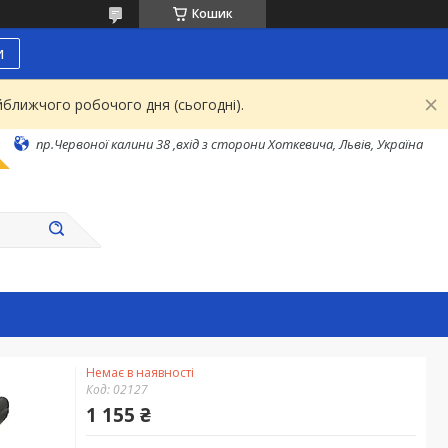
Кошик
и
йближчого робочого дня (сьогодні).
пр.Червоної калини 38 ,вхід з сторони Хоткевича, Львів, Україна
Немає в наявності
Код:
02127
1 155 ₴