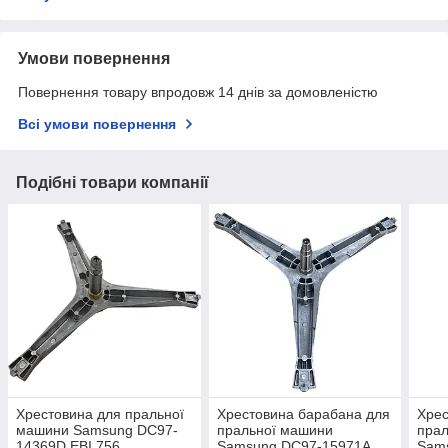
Умови повернення
Повернення товару впродовж 14 днів за домовленістю
Всі умови повернення
Подібні товари компанії
Хрестовина для пральної
Хрестовина барабана для
Хрес
машини Samsung DC97-
пральної машини
пра
14369D EBI 756
Samsung DC97-15971A
Sam