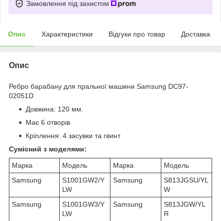
Замовлення під захистом
Опис
Характеристики
Відгуки про товар
Доставка
Опис
Ребро барабану для пральної машини Samsung DC97-
02051D
Довжина: 120 мм.
Має 6 отворів
Кріплення: 4 засувки та гвинт
Сумісний з моделями:
Марка
Модель
Марка
Модель
Samsung
S1001GW2/Y
Samsung
S813JGSU/YL
LW
W
Samsung
S1001GW3/Y
Samsung
S813JGW/YL
LW
R