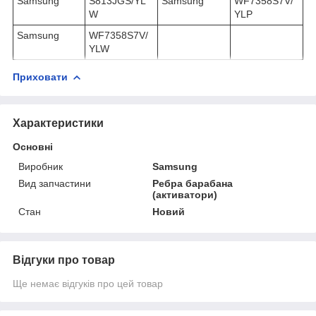
Samsung
S813JGS/YL
Samsung
WF7358S7V/
W
YLP
Samsung
WF7358S7V/
YLW
Приховати
Характеристики
Основні
Виробник
Samsung
Вид запчастини
Ребра барабана
(активатори)
Стан
Новий
Відгуки про товар
Ще немає відгуків про цей товар