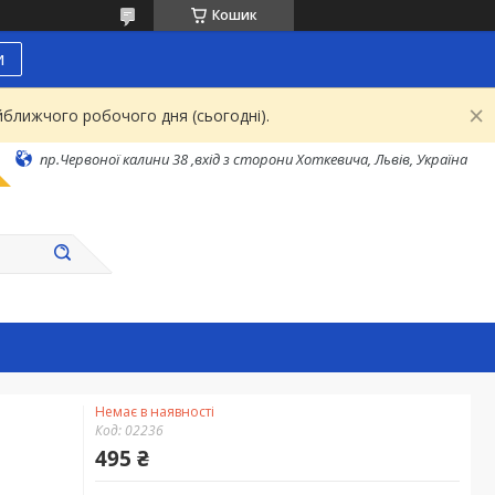
Кошик
и
йближчого робочого дня (сьогодні).
пр.Червоної калини 38 ,вхід з сторони Хоткевича, Львів, Україна
Немає в наявності
Код:
02236
495 ₴