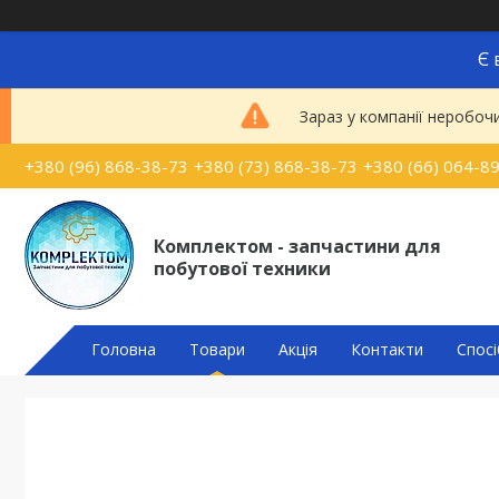
Є 
Зараз у компанії неробоч
+380 (96) 868-38-73
+380 (73) 868-38-73
+380 (66) 064-8
Комплектом - запчастини для
побутової техники
Головна
Товари
Акція
Контакти
Спосі