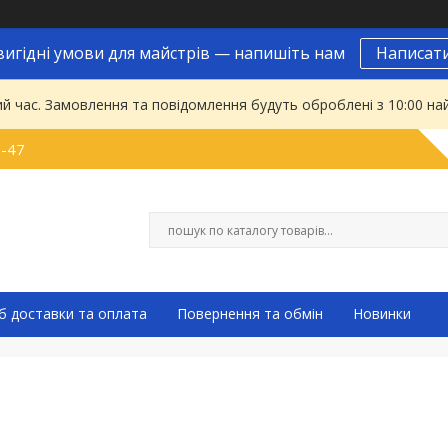
вигідні умови для майстрів — напишіть нам
Написат
ий час. Замовлення та повідомлення будуть оброблені з 10:00 на
9-47
б доставки та оплата
Повернення та обмін
Новинки