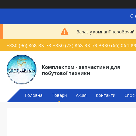
Є 
Зараз у компанії неробочий
+380 (96) 868-38-73
+380 (73) 868-38-73
+380 (66) 064-8
Комплектом - запчастини для
побутової техники
Головна
Товари
Акція
Контакти
Спосі