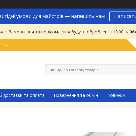
вигідні умови для майстрів — напишіть нам
Написат
 час. Замовлення та повідомлення будуть оброблені з 10:00 найбл
9-47
б доставки та оплата
Повернення та обмін
Новинки