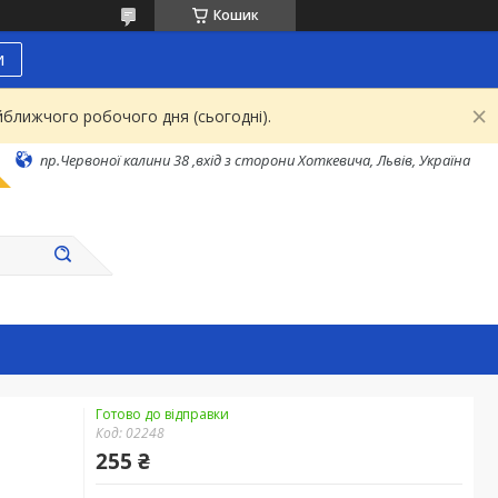
Кошик
и
йближчого робочого дня (сьогодні).
пр.Червоної калини 38 ,вхід з сторони Хоткевича, Львів, Україна
Готово до відправки
Код:
02248
255 ₴