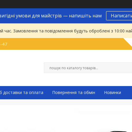
вигідні умови для майстрів — напишіть нам
Написат
ий час. Замовлення та повідомлення будуть оброблені з 10:00 на
9-47
б доставки та оплата
Повернення та обмін
Новинки