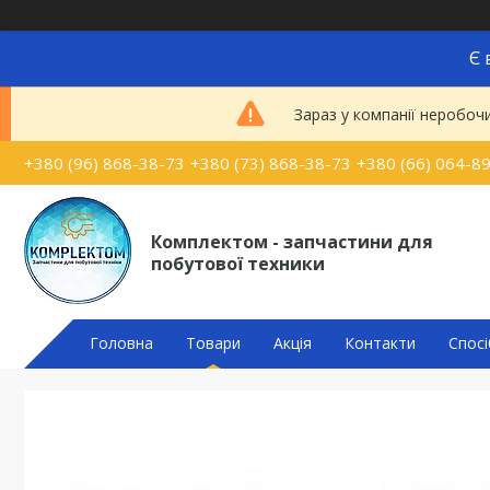
Є 
Зараз у компанії неробоч
+380 (96) 868-38-73
+380 (73) 868-38-73
+380 (66) 064-8
Комплектом - запчастини для
побутової техники
Головна
Товари
Акція
Контакти
Спосі