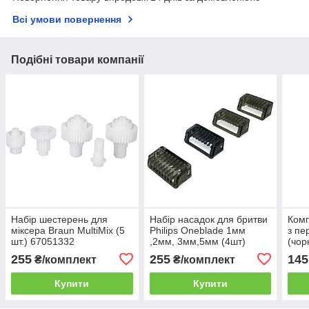
Всі умови повернення
Подібні товари компанії
Набір шестерень для
Набір насадок для бритви
Комп
міксера Braun MultiMix (5
Philips Oneblade 1мм
з пе
шт.) 67051332
,2мм, 3мм,5мм (4шт)
(чор
255
255
145
₴/комплект
₴/комплект
Купити
Купити