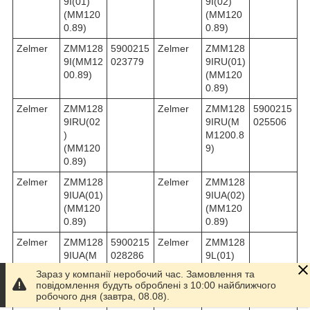
9I(01)
9I(02)
(MM120
(MM120
0.89)
0.89)
Zelmer
ZMM128
5900215
Zelmer
ZMM128
9I(MM12
023779
9IRU(01)
00.89)
(MM120
0.89)
Zelmer
ZMM128
Zelmer
ZMM128
5900215
9IRU(02
9IRU(M
025506
)
M1200.8
(MM120
9)
0.89)
Zelmer
ZMM128
Zelmer
ZMM128
9IUA(01)
9IUA(02)
(MM120
(MM120
0.89)
0.89)
Zelmer
ZMM128
5900215
Zelmer
ZMM128
9IUA(M
028286
9L(01)
M1200.8
(MM120
Зараз у компанії неробочий час. Замовлення та
9)
0.89)
повідомлення будуть оброблені з 10:00 найближчого
робочого дня (завтра, 08.08).
Zelmer
ZMM128
Zelmer
ZMM128
5900215