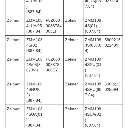
4LUA(02
4LUA(88
027814
)
7.84)
(887.84)
Zelmer
ZMM108
P0Z000
Zelmer
ZMM108
4LUA/05
0088784
4S(01)
(887.84)
003LI
(887.84)
Zelmer
ZMM108
Zelmer
ZMM108
5900215
4S(02)
4S(887.8
022499
(887.84)
4)
Zelmer
ZMM108
P0Z000
Zelmer
ZMM108
4S/05(8
0088784
4SRU(01
87.84)
000SY
)
(887.84)
Zelmer
ZMM108
Zelmer
ZMM108
5900215
4SRU(0
4SRU(88
025094
2)
7.84)
(887.84)
Zelmer
ZMM108
Zelmer
ZMM108
4SUA(01
4SUA(02
)
)
(887.84)
(887.84)