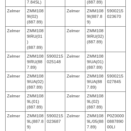
7.84SL)
(887.89)
Zelmer
ZMM108
Zelmer
ZMM108
5900215
9I(02)
9I(887.8
023670
(887.89)
9)
Zelmer
ZMM108
Zelmer
ZMM108
9IRU(01
9IRU(02)
)
(887.89)
(887.89)
Zelmer
ZMM108
5900215
Zelmer
ZMM108
9IRU(88
025148
9IUA(01)
7.89)
(887.89)
Zelmer
ZMM108
Zelmer
ZMM108
5900215
9IUA(02)
9IUA(88
027845
(887.89)
7.89)
Zelmer
ZMM108
Zelmer
ZMM108
9L(01)
9L(02)
(887.89)
(887.89)
Zelmer
ZMM108
5900215
Zelmer
ZMM108
P0Z0000
9L(887.8
023687
9L/05(88
0887890
9)
7.89)
00LI