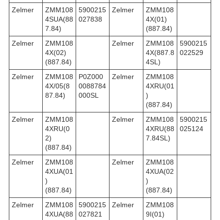
Zelmer
ZMM108
5900215
Zelmer
ZMM108
4SUA(88
027838
4X(01)
7.84)
(887.84)
Zelmer
ZMM108
Zelmer
ZMM108
5900215
4X(02)
4X(887.8
022529
(887.84)
4SL)
Zelmer
ZMM108
P0Z000
Zelmer
ZMM108
4X/05(8
0088784
4XRU(01
87.84)
000SL
)
(887.84)
Zelmer
ZMM108
Zelmer
ZMM108
5900215
4XRU(0
4XRU(88
025124
2)
7.84SL)
(887.84)
Zelmer
ZMM108
Zelmer
ZMM108
4XUA(01
4XUA(02
)
)
(887.84)
(887.84)
Zelmer
ZMM108
5900215
Zelmer
ZMM108
4XUA(88
027821
9I(01)