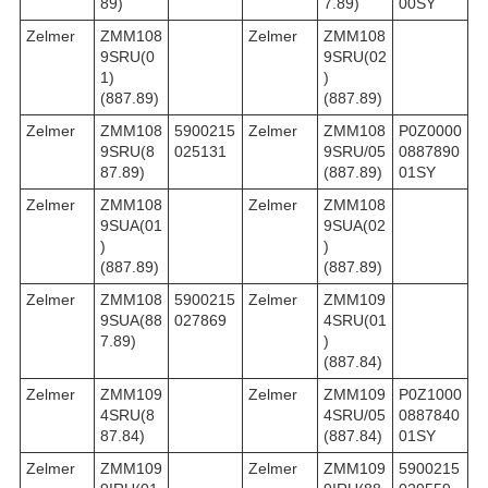
89)
7.89)
00SY
Zelmer
ZMM108
Zelmer
ZMM108
9SRU(0
9SRU(02
1)
)
(887.89)
(887.89)
Zelmer
ZMM108
5900215
Zelmer
ZMM108
P0Z0000
9SRU(8
025131
9SRU/05
0887890
87.89)
(887.89)
01SY
Zelmer
ZMM108
Zelmer
ZMM108
9SUA(01
9SUA(02
)
)
(887.89)
(887.89)
Zelmer
ZMM108
5900215
Zelmer
ZMM109
9SUA(88
027869
4SRU(01
7.89)
)
(887.84)
Zelmer
ZMM109
Zelmer
ZMM109
P0Z1000
4SRU(8
4SRU/05
0887840
87.84)
(887.84)
01SY
Zelmer
ZMM109
Zelmer
ZMM109
5900215