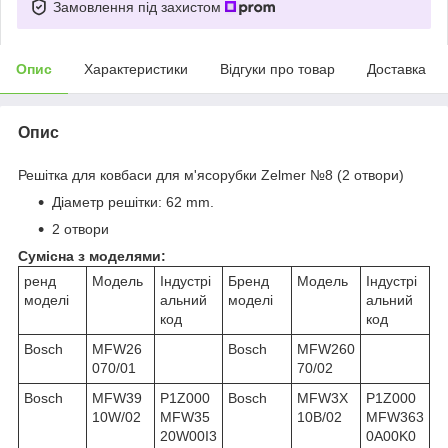
Замовлення під захистом
Опис
Характеристики
Відгуки про товар
Доставка
Опис
Решітка для ковбаси для м'ясорубки Zelmer №8 (2 отвори)
Діаметр решітки: 62 mm.
2 отвори
Сумісна з моделями:
ренд
Модель
Індустрі
Бренд
Модель
Індустрі
моделі
альний
моделі
альний
код
код
Bosch
MFW26
Bosch
MFW260
070/01
70/02
Bosch
MFW39
P1Z000
Bosch
MFW3X
P1Z000
10W/02
MFW35
10B/02
MFW363
20W00I3
0A00K0