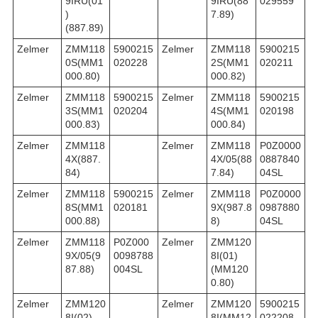
9IRU(01
9IRU(88
029559
)
7.89)
(887.89)
Zelmer
ZMM118
5900215
Zelmer
ZMM118
5900215
0S(MM1
020228
2S(MM1
020211
000.80)
000.82)
Zelmer
ZMM118
5900215
Zelmer
ZMM118
5900215
3S(MM1
020204
4S(MM1
020198
000.83)
000.84)
Zelmer
ZMM118
Zelmer
ZMM118
P0Z0000
4X(887.
4X/05(88
0887840
84)
7.84)
04SL
Zelmer
ZMM118
5900215
Zelmer
ZMM118
P0Z0000
8S(MM1
020181
9X(987.8
0987880
000.88)
8)
04SL
Zelmer
ZMM118
P0Z000
Zelmer
ZMM120
9X/05(9
0098788
8I(01)
87.88)
004SL
(MM120
0.80)
Zelmer
ZMM120
Zelmer
ZMM120
5900215
8I(02)
8I(MM12
022208