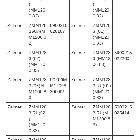
)
)
(MM120
(MM120
0.82)
0.82)
Zelmer
ZMM128
5900215
Zelmer
ZMM128
2SUA(M
028187
3I(01)
M1200.8
(MM120
2)
0.83)
Zelmer
ZMM128
Zelmer
ZMM128
5900215
3I(02)
3I(MM12
022260
(MM120
00.83)
0.83)
Zelmer
ZMM128
P0Z00M
Zelmer
ZMM128
3I/05(M
M12008
3IRU(01)
M1200.8
3000IV
(MM120
3)
0.83)
Zelmer
ZMM128
Zelmer
ZMM128
5900215
3IRU(02
3IRU(M
025414
)
M1200.8
(MM120
3)
0.83)
Zelmer
ZMM128
Zelmer
ZMM128