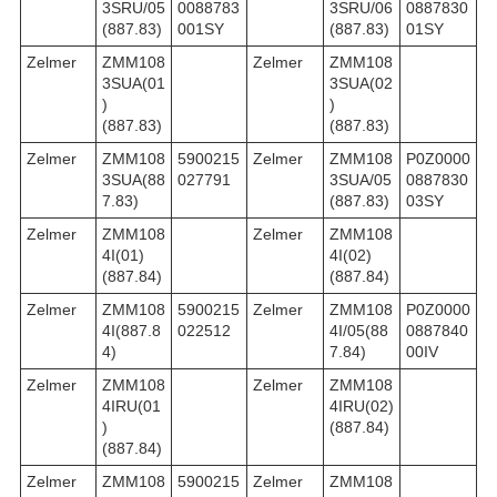
3SRU/05
0088783
3SRU/06
0887830
(887.83)
001SY
(887.83)
01SY
Zelmer
ZMM108
Zelmer
ZMM108
3SUA(01
3SUA(02
)
)
(887.83)
(887.83)
Zelmer
ZMM108
5900215
Zelmer
ZMM108
P0Z0000
3SUA(88
027791
3SUA/05
0887830
7.83)
(887.83)
03SY
Zelmer
ZMM108
Zelmer
ZMM108
4I(01)
4I(02)
(887.84)
(887.84)
Zelmer
ZMM108
5900215
Zelmer
ZMM108
P0Z0000
4I(887.8
022512
4I/05(88
0887840
4)
7.84)
00IV
Zelmer
ZMM108
Zelmer
ZMM108
4IRU(01
4IRU(02)
)
(887.84)
(887.84)
Zelmer
ZMM108
5900215
Zelmer
ZMM108