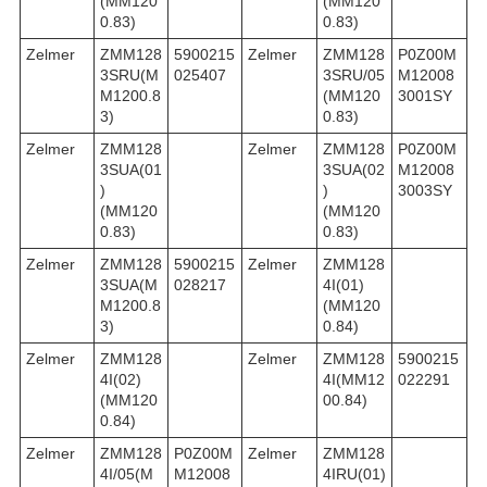
(MM120
(MM120
0.83)
0.83)
Zelmer
ZMM128
5900215
Zelmer
ZMM128
P0Z00M
3SRU(M
025407
3SRU/05
M12008
M1200.8
(MM120
3001SY
3)
0.83)
Zelmer
ZMM128
Zelmer
ZMM128
P0Z00M
3SUA(01
3SUA(02
M12008
)
)
3003SY
(MM120
(MM120
0.83)
0.83)
Zelmer
ZMM128
5900215
Zelmer
ZMM128
3SUA(M
028217
4I(01)
M1200.8
(MM120
3)
0.84)
Zelmer
ZMM128
Zelmer
ZMM128
5900215
4I(02)
4I(MM12
022291
(MM120
00.84)
0.84)
Zelmer
ZMM128
P0Z00M
Zelmer
ZMM128
4I/05(M
M12008
4IRU(01)