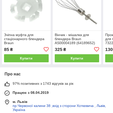
Зчіпна муфта для
Вінчик - мішалка для
Прок
стаціонарного блендера
блендера Braun
для 
Braun
AS00004189 (64189652)
7322
67050810/AS00000037
85
325
130
₴
₴
Купити
Купити
Про нас
97% позитивних з 1743 відгуків за рік
Працює з 08.04.2019
м. Львів
пр.Червоної калини 38 ,вхід з сторони Хоткевича , Львів,
Україна