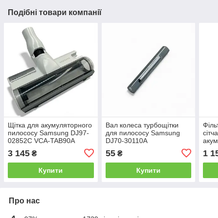
Подібні товари компанії
Щітка для акумуляторного
Вал колеса турбощітки
Філь
пилососу Samsung DJ97-
для пилососу Samsung
сітч
02852C VCA-TAB90А
DJ70-30110A
акум
Sam
3 145
55
1 1
₴
₴
026
Купити
Купити
Про нас