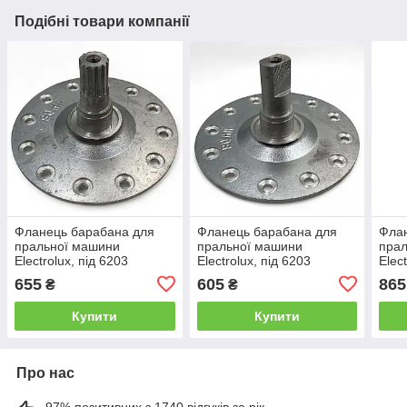
Подібні товари компанії
Фланець барабана для
Фланець барабана для
Фла
пральної машини
пральної машини
пра
Electrolux, під 6203
Electrolux, під 6203
Elec
(провідний, шліц,
(ведучий, вал 17x11мм,
(вед
655
605
865
₴
₴
алюміній)
алюміній)
нерж
Купити
Купити
Про нас
97% позитивних з 1740 відгуків за рік