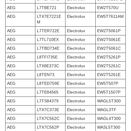
AEG
L7TBE721
Electrolux
EW2T570U
AEG
LTX7E7221E
Electrolux
EW5T7611AM
M
AEG
L7TER722E
Electrolux
EW2T5061P
AEG
L7TL710EX
Electrolux
EW2T5061E
AEG
L7TBD734E
Electrolux
EW2T5061C
AEG
L8TFI735E
Electrolux
EW2T5261P
AEG
LTX8E373C
Electrolux
EW2T5261C
AEG
L8TEN73
Electrolux
EW2T5261E
AEG
L8TED759E
Electrolux
EW5T507P
AEG
L7TE84565
Electrolux
EW5T1507P
AEG
L7TS84379
Electrolux
WAGL5T300
AEG
LTX7C373E
Electrolux
WAGL3TF
AEG
LTX7C562C
Electrolux
WAGL4T300
AEG
LTX7C562P
Electrolux
WASL5T300