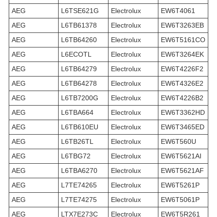
AEG
L6TSE621G
Electrolux
EW6T4061
AEG
L6TB61378
Electrolux
EW6T3263EB
AEG
L6TB64260
Electrolux
EW6T5161CO
AEG
L6ECOTL
Electrolux
EW6T3264EK
AEG
L6TB64279
Electrolux
EW6T4226F2
AEG
L6TB64278
Electrolux
EW6T4326E2
AEG
L6TB7200G
Electrolux
EW6T4226B2
AEG
L6TBA664
Electrolux
EW6T3362HD
AEG
L6TB610EU
Electrolux
EW6T3465ED
AEG
L6TB26TL
Electrolux
EW6T560U
AEG
L6TBG72
Electrolux
EW6T5621AI
AEG
L6TBA6270
Electrolux
EW6T5621AF
AEG
L7TE74265
Electrolux
EW6T5261P
AEG
L7TE74275
Electrolux
EW6T5061P
AEG
LTX7E273C
Electrolux
EW6T5R261