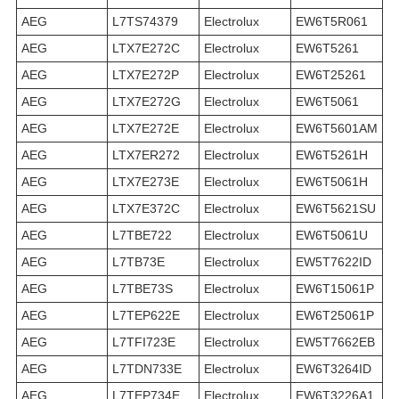
AEG
L7TS74379
Electrolux
EW6T5R061
AEG
LTX7E272C
Electrolux
EW6T5261
AEG
LTX7E272P
Electrolux
EW6T25261
AEG
LTX7E272G
Electrolux
EW6T5061
AEG
LTX7E272E
Electrolux
EW6T5601AM
AEG
LTX7ER272
Electrolux
EW6T5261H
AEG
LTX7E273E
Electrolux
EW6T5061H
AEG
LTX7E372C
Electrolux
EW6T5621SU
AEG
L7TBE722
Electrolux
EW6T5061U
AEG
L7TB73E
Electrolux
EW5T7622ID
AEG
L7TBE73S
Electrolux
EW6T15061P
AEG
L7TEP622E
Electrolux
EW6T25061P
AEG
L7TFI723E
Electrolux
EW5T7662EB
AEG
L7TDN733E
Electrolux
EW6T3264ID
AEG
L7TEP734E
Electrolux
EW6T3226A1