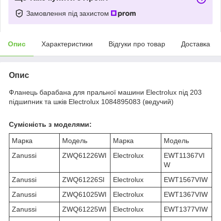
Замовлення під захистом
Опис
Характеристики
Відгуки про товар
Доставка
Опис
Фланець барабана для пральної машини Electrolux під 203
підшипник та шків Electrolux 1084895083 (ведучий)
Сумісність з моделями:
Марка
Модель
Марка
Модель
Zanussi
ZWQ61226WI
Electrolux
EWT11367VI
W
Zanussi
ZWQ61226SI
Electrolux
EWT1567VIW
Zanussi
ZWQ61025WI
Electrolux
EWT1367VIW
Zanussi
ZWQ61225WI
Electrolux
EWT1377VIW