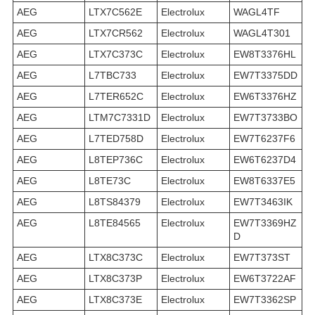
AEG
LTX7C562E
Electrolux
WAGL4TF
AEG
LTX7CR562
Electrolux
WAGL4T301
AEG
LTX7C373C
Electrolux
EW8T3376HL
AEG
L7TBC733
Electrolux
EW7T3375DD
AEG
L7TER652C
Electrolux
EW6T3376HZ
AEG
LTM7C7331D
Electrolux
EW7T3733BO
AEG
L7TED758D
Electrolux
EW7T6237F6
AEG
L8TEP736C
Electrolux
EW6T6237D4
AEG
L8TE73C
Electrolux
EW8T6337E5
AEG
L8TS84379
Electrolux
EW7T3463IK
AEG
L8TE84565
Electrolux
EW7T3369HZ
D
AEG
LTX8C373C
Electrolux
EW7T373ST
AEG
LTX8C373P
Electrolux
EW6T3722AF
AEG
LTX8C373E
Electrolux
EW7T3362SP