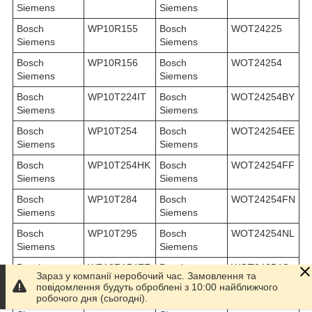
Siemens
Siemens
Bosch
WP10R155
Bosch
WOT24225
Siemens
Siemens
Bosch
WP10R156
Bosch
WOT24254
Siemens
Siemens
Bosch
WP10T224IT
Bosch
WOT24254BY
Siemens
Siemens
Bosch
WP10T254
Bosch
WOT24254EE
Siemens
Siemens
Bosch
WP10T254HK
Bosch
WOT24254FF
Siemens
Siemens
Bosch
WP10T284
Bosch
WOT24254FN
Siemens
Siemens
Bosch
WP10T295
Bosch
WOT24254NL
Siemens
Siemens
Bosch
WP12R154FF
Bosch
WOT24254O
Зараз у компанії неробочий час. Замовлення та
Siemens
Siemens
E
повідомлення будуть оброблені з 10:00 найближчого
робочого дня (сьогодні).
Bosch
WP12T224NL
Bosch
WOT24254PL