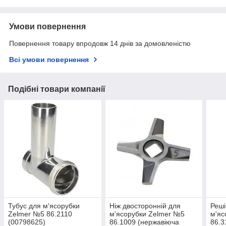
Умови повернення
Повернення товару впродовж 14 днів за домовленістю
Всі умови повернення
Подібні товари компанії
Тубус для м'ясорубки
Ніж двосторонній для
Реші
Zelmer №5 86.2110
м'ясорубки Zelmer №5
м'яс
(00798625)
86.1009 (нержавіюча
86.3