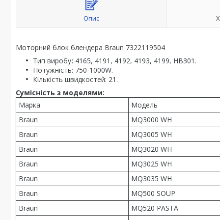
Опис
Х
Моторний блок блендера Braun 7322119504
Тип виробу
:
4165, 4191, 4192, 4193, 4199, HB301.
Потужність: 750-1000W.
Кількість швидкостей: 21.
Сумісність з моделями:
Марка
Модель
Braun
MQ3000 WH
Braun
MQ3005 WH
Braun
MQ3020 WH
Braun
MQ3025 WH
Braun
MQ3035 WH
Braun
MQ500 SOUP
Braun
MQ520 PASTA