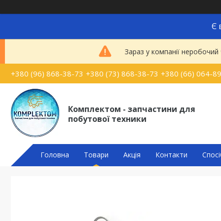
Є 
Зараз у компанії неробочий
+380 (96) 868-38-73
+380 (73) 868-38-73
+380 (66) 064-8
Комплектом - запчастини для
побутової техники
Головна
Товари
Акція
Контакти
Спосі