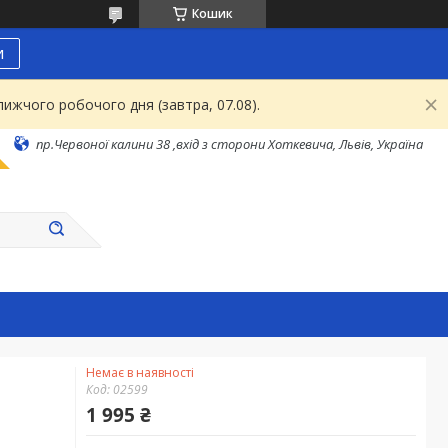
Кошик
и
ижчого робочого дня (завтра, 07.08).
пр.Червоної калини 38 ,вхід з сторони Хоткевича, Львів, Україна
Немає в наявності
Код:
02599
1 995 ₴