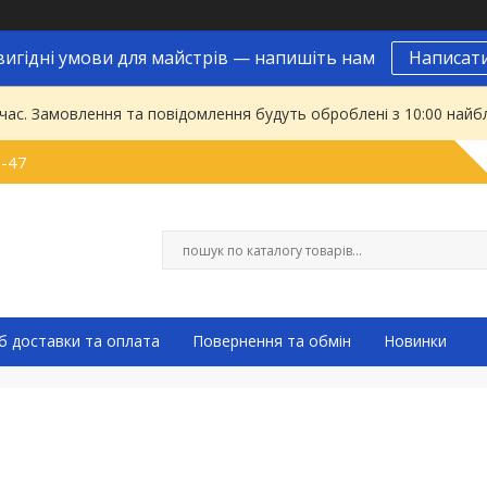
вигідні умови для майстрів — напишіть нам
Написат
 час. Замовлення та повідомлення будуть оброблені з 10:00 найбл
9-47
б доставки та оплата
Повернення та обмін
Новинки