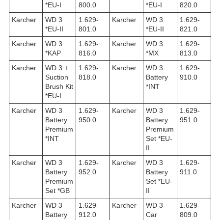
*EU-I
800.0
*EU-I
820.0
Karcher
WD 3
1.629-
Karcher
WD 3
1.629-
*EU-II
801.0
*EU-II
821.0
Karcher
WD 3
1.629-
Karcher
WD 3
1.629-
*KAP
816.0
*MX
813.0
Karcher
WD 3 +
1.629-
Karcher
WD 3
1.629-
Suction
818.0
Battery
910.0
Brush Kit
*INT
*EU-I
Karcher
WD 3
1.629-
Karcher
WD 3
1.629-
Battery
950.0
Battery
951.0
Premium
Premium
*INT
Set *EU-
II
Karcher
WD 3
1.629-
Karcher
WD 3
1.629-
Battery
952.0
Battery
911.0
Premium
Set *EU-
Set *GB
II
Karcher
WD 3
1.629-
Karcher
WD 3
1.629-
Battery
912.0
Car
809.0