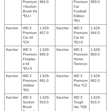
Premium
864.0
Premium
859.0
+Suction
Car
Brush Kit
Football
*EU-I
Edition
*RU
Karcher
WD 3
1.629-
Karcher
WD 3
1.629-
Premium
857.0
Premium
844.0
Car kit
Car kit
*CH
*EU-II
Karcher
WD 3
1.629-
Karcher
WD 3
1.629-
Premium
845.0
Premium
850.0
Fireplac
Home
e kit
Пилосос
*EU-II
Karcher
WD 3
1.629-
Karcher
WD 3
1.629-
Premium
861.0
Premium
862.0
Jubilee
Plus *CZ
*RU
Karcher
WD 3
1.629-
Karcher
WD 3
1.629-
Suction
819.0
Tough
815.0
Brush
Vac *GB