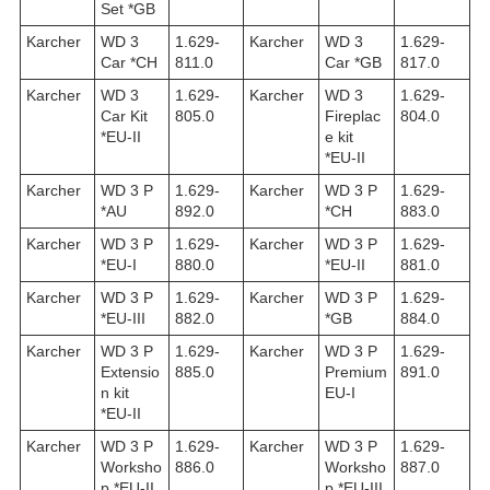
Set *GB
Karcher
WD 3
1.629-
Karcher
WD 3
1.629-
Car *CH
811.0
Car *GB
817.0
Karcher
WD 3
1.629-
Karcher
WD 3
1.629-
Car Kit
805.0
Fireplac
804.0
*EU-II
e kit
*EU-II
Karcher
WD 3 P
1.629-
Karcher
WD 3 P
1.629-
*AU
892.0
*CH
883.0
Karcher
WD 3 P
1.629-
Karcher
WD 3 P
1.629-
*EU-I
880.0
*EU-II
881.0
Karcher
WD 3 P
1.629-
Karcher
WD 3 P
1.629-
*EU-III
882.0
*GB
884.0
Karcher
WD 3 P
1.629-
Karcher
WD 3 P
1.629-
Extensio
885.0
Premium
891.0
n kit
EU-I
*EU-II
Karcher
WD 3 P
1.629-
Karcher
WD 3 P
1.629-
Worksho
886.0
Worksho
887.0
p *EU-II
p *EU-III