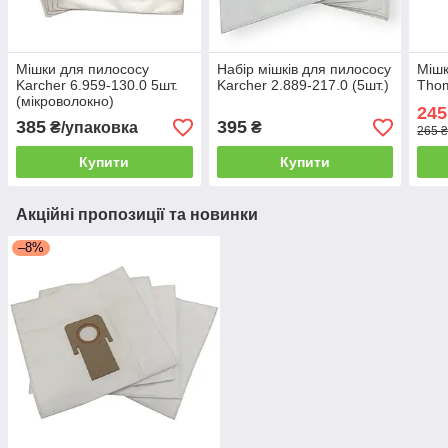
Мішки для пилососу
Набір мішків для пилососу
Мішк
Karcher 6.959-130.0 5шт.
Karcher 2.889-217.0 (5шт.)
Thom
(мікроволокно)
245
385
395
₴/упаковка
₴
265 ₴
Купити
Купити
Акційні пропозиції та новинки
–8%