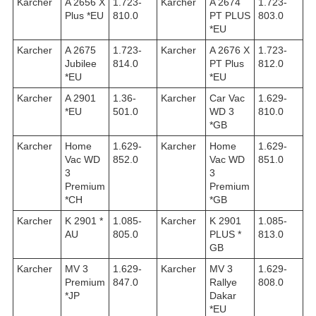
Karcher
A 2656 X
1.723-
Karcher
A 2674
1.723-
Plus *EU
810.0
PT PLUS
803.0
*EU
Karcher
A 2675
1.723-
Karcher
A 2676 X
1.723-
Jubilee
814.0
PT Plus
812.0
*EU
*EU
Karcher
A 2901
1.36-
Karcher
Car Vac
1.629-
*EU
501.0
WD 3
810.0
*GB
Karcher
Home
1.629-
Karcher
Home
1.629-
Vac WD
852.0
Vac WD
851.0
3
3
Premium
Premium
*CH
*GB
Karcher
K 2901 *
1.085-
Karcher
K 2901
1.085-
AU
805.0
PLUS *
813.0
GB
Karcher
MV 3
1.629-
Karcher
MV 3
1.629-
Premium
847.0
Rallye
808.0
*JP
Dakar
*EU