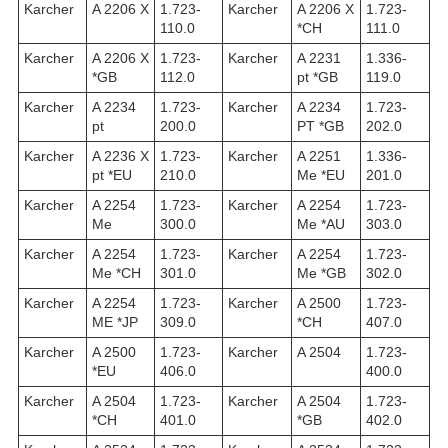
Karcher
A 2206 X
1.723-
Karcher
A 2206 X
1.723-
110.0
*CH
111.0
Karcher
A 2206 X
1.723-
Karcher
A 2231
1.336-
*GB
112.0
pt *GB
119.0
Karcher
A 2234
1.723-
Karcher
A 2234
1.723-
pt
200.0
PT *GB
202.0
Karcher
A 2236 X
1.723-
Karcher
A 2251
1.336-
pt *EU
210.0
Me *EU
201.0
Karcher
A 2254
1.723-
Karcher
A 2254
1.723-
Me
300.0
Me *AU
303.0
Karcher
A 2254
1.723-
Karcher
A 2254
1.723-
Me *CH
301.0
Me *GB
302.0
Karcher
A 2254
1.723-
Karcher
A 2500
1.723-
ME *JP
309.0
*CH
407.0
Karcher
A 2500
1.723-
Karcher
A 2504
1.723-
*EU
406.0
400.0
Karcher
A 2504
1.723-
Karcher
A 2504
1.723-
*CH
401.0
*GB
402.0