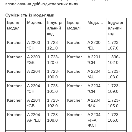
вловлювання дрібнодисперсних пилу
Сумісність із моделями
Бренд
Модель
Індустрі
Бренд
Модель
Індустрі
моделі
альний
моделі
альний
код
код
Karcher
A 2200
1.723-
Karcher
A 2200
1.723-
*CH
121.0
*EU
107.0
Karcher
A 2200
1.723-
Karcher
A 2201
1.336-
*GB
120.0
*CH
102.0
Karcher
A 2204
1.723-
Karcher
A 2204
1.723-
100.0
*AU
103.0
Karcher
A 2204
1.723-
Karcher
A 2204
1.723-
*CH
101.0
*CN
109.0
Karcher
A 2204
1.723-
Karcher
A 2204
1.723-
*GB
102.0
*MX
105.0
Karcher
A 2204
1.723-
Karcher
A 2204
1.723-
AF *EU
108.0
FIFA
106.0
*BNL