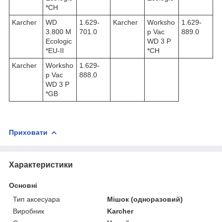
*CH
Karcher
WD
1.629-
Karcher
Worksho
1.629-
3.800 M
701.0
p Vac
889.0
Ecologic
WD 3 P
*EU-II
*CH
Karcher
Worksho
1.629-
p Vac
888.0
WD 3 P
*GB
Приховати
Характеристики
Основні
Тип аксесуара
Мішок (одноразовий)
Виробник
Karcher