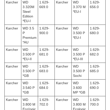
Karcher
WD
1.629-
Karcher
WD
1.629-
3.320M
669.0
3.370 M
656.0
Steel
*EU-I
Edition
*EU-I
Karcher
WD 3.5
1.629-
Karcher
WD
1.629-
P
900.0
3.500 P
680.0
Premium
*EU-I
*AU
Karcher
WD
1.629-
Karcher
WD
1.629-
3.500 P
681.0
3.500 P
682.0
*EU-II
*EU-III
Karcher
WD
1.629-
Karcher
WD
1.629-
3.500 P
683.0
3.500 P
685.0
*GB
Sochi
Karcher
WD
1.629-
Karcher
WD
1.629-
3.540 P
684.0
3.600
690.0
*GB
MP *GB
Karcher
WD
1.629-
Karcher
WD
1.629-
3.800 M
702.0
3.800 M
700.0
Eco!ogic
Ecologic