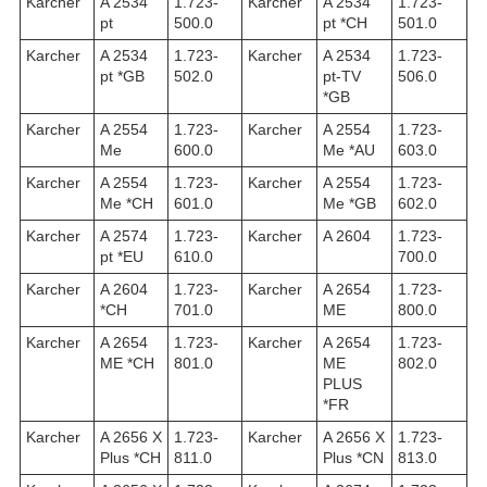
Karcher
A 2534
1.723-
Karcher
A 2534
1.723-
pt
500.0
pt *CH
501.0
Karcher
A 2534
1.723-
Karcher
A 2534
1.723-
pt *GB
502.0
pt-TV
506.0
*GB
Karcher
A 2554
1.723-
Karcher
A 2554
1.723-
Me
600.0
Me *AU
603.0
Karcher
A 2554
1.723-
Karcher
A 2554
1.723-
Me *CH
601.0
Me *GB
602.0
Karcher
A 2574
1.723-
Karcher
A 2604
1.723-
pt *EU
610.0
700.0
Karcher
A 2604
1.723-
Karcher
A 2654
1.723-
*CH
701.0
ME
800.0
Karcher
A 2654
1.723-
Karcher
A 2654
1.723-
ME *CH
801.0
ME
802.0
PLUS
*FR
Karcher
A 2656 X
1.723-
Karcher
A 2656 X
1.723-
Plus *CH
811.0
Plus *CN
813.0