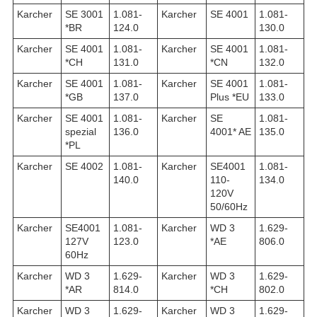
Karcher
SE 3001
1.081-
Karcher
SE 4001
1.081-
*BR
124.0
130.0
Karcher
SE 4001
1.081-
Karcher
SE 4001
1.081-
*CH
131.0
*CN
132.0
Karcher
SE 4001
1.081-
Karcher
SE 4001
1.081-
*GB
137.0
Plus *EU
133.0
Karcher
SE 4001
1.081-
Karcher
SE
1.081-
spezial
136.0
4001* AE
135.0
*PL
Karcher
SE 4002
1.081-
Karcher
SE4001
1.081-
140.0
110-
134.0
120V
50/60Hz
Karcher
SE4001
1.081-
Karcher
WD 3
1.629-
127V
123.0
*AE
806.0
60Hz
Karcher
WD 3
1.629-
Karcher
WD 3
1.629-
*AR
814.0
*CH
802.0
Karcher
WD 3
1.629-
Karcher
WD 3
1.629-