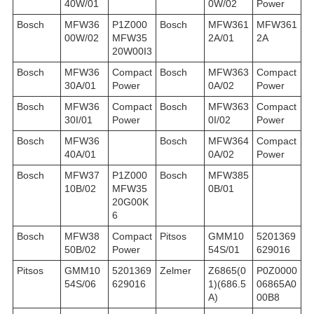
40W/01
0W/02
Power
Bosch
MFW36
P1Z000
Bosch
MFW361
MFW361
00W/02
MFW35
2A/01
2A
20W00I3
Bosch
MFW36
Compact
Bosch
MFW363
Compact
30A/01
Power
0A/02
Power
Bosch
MFW36
Compact
Bosch
MFW363
Compact
30I/01
Power
0I/02
Power
Bosch
MFW36
Bosch
MFW364
Compact
40A/01
0A/02
Power
Bosch
MFW37
P1Z000
Bosch
MFW385
10B/02
MFW35
0B/01
20G00K
6
Bosch
MFW38
Compact
Pitsos
GMM10
5201369
50B/02
Power
54S/01
629016
Pitsos
GMM10
5201369
Zelmer
Z6865(0
P0Z0000
54S/06
629016
1)(686.5
06865A0
A)
00B8