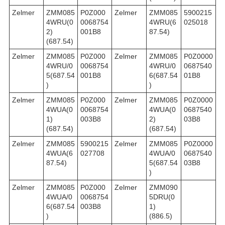
Zelmer
ZMM085
P0Z000
Zelmer
ZMM085
5900215
4WRU(0
0068754
4WRU(6
025018
2)
001B8
87.54)
(687.54)
Zelmer
ZMM085
P0Z000
Zelmer
ZMM085
P0Z0000
4WRU/0
0068754
4WRU/0
0687540
5(687.54
001B8
6(687.54
01B8
)
)
Zelmer
ZMM085
P0Z000
Zelmer
ZMM085
P0Z0000
4WUA(0
0068754
4WUA(0
0687540
1)
003B8
2)
03B8
(687.54)
(687.54)
Zelmer
ZMM085
5900215
Zelmer
ZMM085
P0Z0000
4WUA(6
027708
4WUA/0
0687540
87.54)
5(687.54
03B8
)
Zelmer
ZMM085
P0Z000
Zelmer
ZMM090
4WUA/0
0068754
5DRU(0
6(687.54
003B8
1)
)
(886.5)