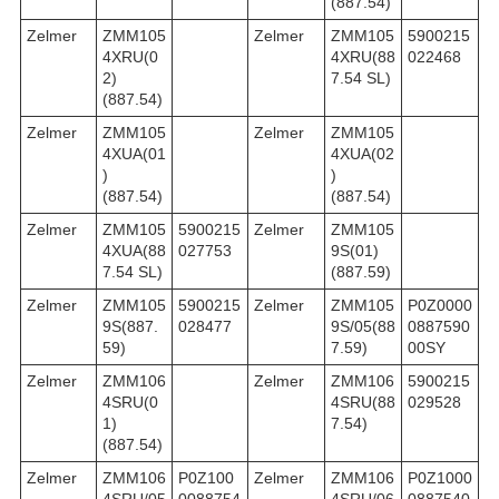
(887.54)
Zelmer
ZMM105
Zelmer
ZMM105
5900215
4XRU(0
4XRU(88
022468
2)
7.54 SL)
(887.54)
Zelmer
ZMM105
Zelmer
ZMM105
4XUA(01
4XUA(02
)
)
(887.54)
(887.54)
Zelmer
ZMM105
5900215
Zelmer
ZMM105
4XUA(88
027753
9S(01)
7.54 SL)
(887.59)
Zelmer
ZMM105
5900215
Zelmer
ZMM105
P0Z0000
9S(887.
028477
9S/05(88
0887590
59)
7.59)
00SY
Zelmer
ZMM106
Zelmer
ZMM106
5900215
4SRU(0
4SRU(88
029528
1)
7.54)
(887.54)
Zelmer
ZMM106
P0Z100
Zelmer
ZMM106
P0Z1000
4SRU/05
0088754
4SRU/06
0887540