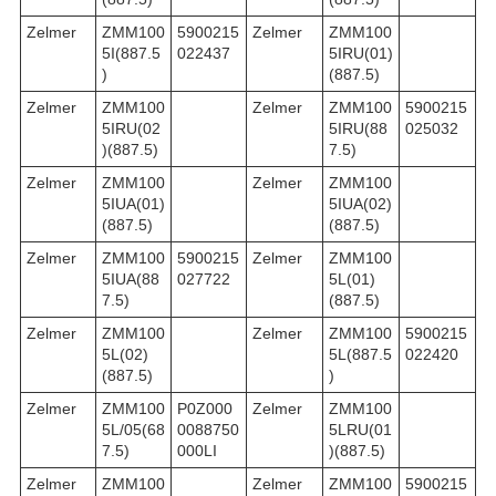
Zelmer
ZMM100
5900215
Zelmer
ZMM100
5I(887.5
022437
5IRU(01)
)
(887.5)
Zelmer
ZMM100
Zelmer
ZMM100
5900215
5IRU(02
5IRU(88
025032
)(887.5)
7.5)
Zelmer
ZMM100
Zelmer
ZMM100
5IUA(01)
5IUA(02)
(887.5)
(887.5)
Zelmer
ZMM100
5900215
Zelmer
ZMM100
5IUA(88
027722
5L(01)
7.5)
(887.5)
Zelmer
ZMM100
Zelmer
ZMM100
5900215
5L(02)
5L(887.5
022420
(887.5)
)
Zelmer
ZMM100
P0Z000
Zelmer
ZMM100
5L/05(68
0088750
5LRU(01
7.5)
000LI
)(887.5)
Zelmer
ZMM100
Zelmer
ZMM100
5900215