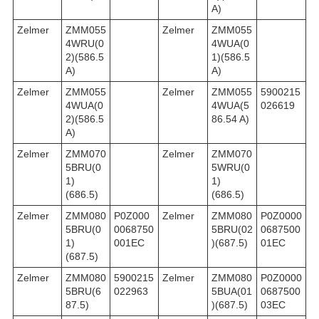
A)
Zelmer
ZMM055
Zelmer
ZMM055
4WRU(0
4WUA(0
2)(586.5
1)(586.5
A)
A)
Zelmer
ZMM055
Zelmer
ZMM055
5900215
4WUA(0
4WUA(5
026619
2)(586.5
86.54 A)
A)
Zelmer
ZMM070
Zelmer
ZMM070
5BRU(0
5WRU(0
1)
1)
(686.5)
(686.5)
Zelmer
ZMM080
P0Z000
Zelmer
ZMM080
P0Z0000
5BRU(0
0068750
5BRU(02
0687500
1)
001EC
)(687.5)
01EC
(687.5)
Zelmer
ZMM080
5900215
Zelmer
ZMM080
P0Z0000
5BRU(6
022963
5BUA(01
0687500
87.5)
)(687.5)
03EC