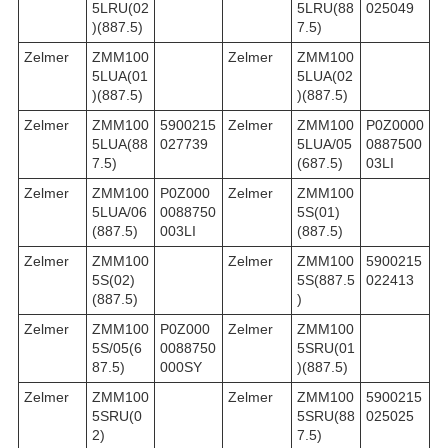
5LRU(02
5LRU(88
025049
)(887.5)
7.5)
Zelmer
ZMM100
Zelmer
ZMM100
5LUA(01
5LUA(02
)(887.5)
)(887.5)
Zelmer
ZMM100
5900215
Zelmer
ZMM100
P0Z0000
5LUA(88
027739
5LUA/05
0887500
7.5)
(687.5)
03LI
Zelmer
ZMM100
P0Z000
Zelmer
ZMM100
5LUA/06
0088750
5S(01)
(887.5)
003LI
(887.5)
Zelmer
ZMM100
Zelmer
ZMM100
5900215
5S(02)
5S(887.5
022413
(887.5)
)
Zelmer
ZMM100
P0Z000
Zelmer
ZMM100
5S/05(6
0088750
5SRU(01
87.5)
000SY
)(887.5)
Zelmer
ZMM100
Zelmer
ZMM100
5900215
5SRU(0
5SRU(88
025025
2)
7.5)