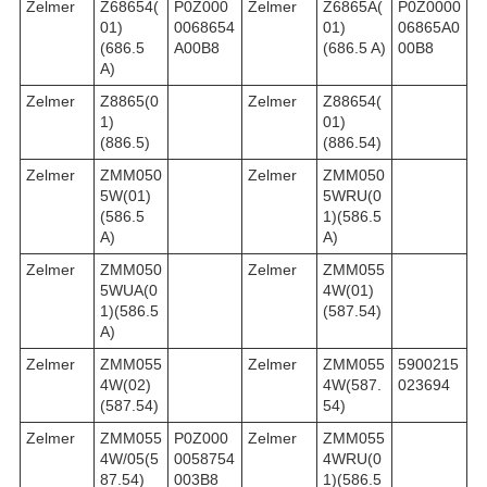
Zelmer
Z68654(
P0Z000
Zelmer
Z6865A(
P0Z0000
01)
0068654
01)
06865A0
(686.5
A00B8
(686.5 A)
00B8
A)
Zelmer
Z8865(0
Zelmer
Z88654(
1)
01)
(886.5)
(886.54)
Zelmer
ZMM050
Zelmer
ZMM050
5W(01)
5WRU(0
(586.5
1)(586.5
A)
A)
Zelmer
ZMM050
Zelmer
ZMM055
5WUA(0
4W(01)
1)(586.5
(587.54)
A)
Zelmer
ZMM055
Zelmer
ZMM055
5900215
4W(02)
4W(587.
023694
(587.54)
54)
Zelmer
ZMM055
P0Z000
Zelmer
ZMM055
4W/05(5
0058754
4WRU(0
87.54)
003B8
1)(586.5