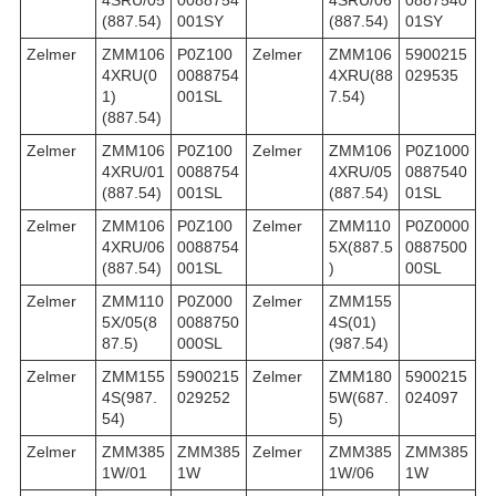
(887.54)
001SY
(887.54)
01SY
Zelmer
ZMM106
P0Z100
Zelmer
ZMM106
5900215
4XRU(0
0088754
4XRU(88
029535
1)
001SL
7.54)
(887.54)
Zelmer
ZMM106
P0Z100
Zelmer
ZMM106
P0Z1000
4XRU/01
0088754
4XRU/05
0887540
(887.54)
001SL
(887.54)
01SL
Zelmer
ZMM106
P0Z100
Zelmer
ZMM110
P0Z0000
4XRU/06
0088754
5X(887.5
0887500
(887.54)
001SL
)
00SL
Zelmer
ZMM110
P0Z000
Zelmer
ZMM155
5X/05(8
0088750
4S(01)
87.5)
000SL
(987.54)
Zelmer
ZMM155
5900215
Zelmer
ZMM180
5900215
4S(987.
029252
5W(687.
024097
54)
5)
Zelmer
ZMM385
ZMM385
Zelmer
ZMM385
ZMM385
1W/01
1W
1W/06
1W