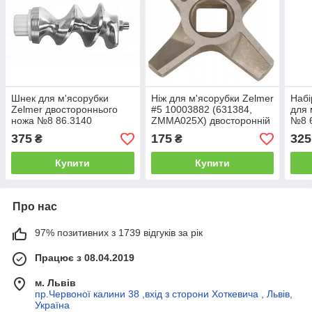
Шнек для м'ясорубки
Ніж для м'ясорубки Zelmer
Набі
Zelmer двостороннього
#5 10003882 (631384,
для 
ножа №8 86.3140
ZMMA025X) двосторонній
№8 
12000524
оригінал
(ZM
375
175
325
₴
₴
Купити
Купити
Про нас
97% позитивних з 1739 відгуків за рік
Працює з 08.04.2019
м. Львів
пр.Червоної калини 38 ,вхід з сторони Хоткевича , Львів,
Україна