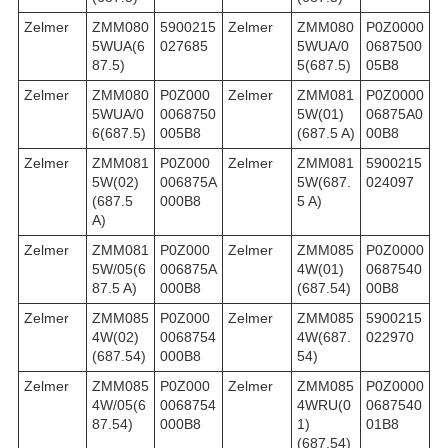
Zelmer
ZMM080
5900215
Zelmer
ZMM080
P0Z0000
5WUA(6
027685
5WUA/0
0687500
87.5)
5(687.5)
05B8
Zelmer
ZMM080
P0Z000
Zelmer
ZMM081
P0Z0000
5WUA/0
0068750
5W(01)
06875A0
6(687.5)
005B8
(687.5 A)
00B8
Zelmer
ZMM081
P0Z000
Zelmer
ZMM081
5900215
5W(02)
006875A
5W(687.
024097
(687.5
000B8
5 A)
A)
Zelmer
ZMM081
P0Z000
Zelmer
ZMM085
P0Z0000
5W/05(6
006875A
4W(01)
0687540
87.5 A)
000B8
(687.54)
00B8
Zelmer
ZMM085
P0Z000
Zelmer
ZMM085
5900215
4W(02)
0068754
4W(687.
022970
(687.54)
000B8
54)
Zelmer
ZMM085
P0Z000
Zelmer
ZMM085
P0Z0000
4W/05(6
0068754
4WRU(0
0687540
87.54)
000B8
1)
01B8
(687.54)