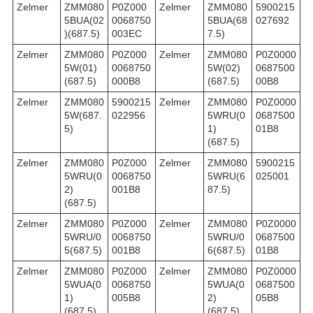
Zelmer
ZMM080
P0Z000
Zelmer
ZMM080
5900215
5BUA(02
0068750
5BUA(68
027692
)(687.5)
003EC
7.5)
Zelmer
ZMM080
P0Z000
Zelmer
ZMM080
P0Z0000
5W(01)
0068750
5W(02)
0687500
(687.5)
000B8
(687.5)
00B8
Zelmer
ZMM080
5900215
Zelmer
ZMM080
P0Z0000
5W(687.
022956
5WRU(0
0687500
5)
1)
01B8
(687.5)
Zelmer
ZMM080
P0Z000
Zelmer
ZMM080
5900215
5WRU(0
0068750
5WRU(6
025001
2)
001B8
87.5)
(687.5)
Zelmer
ZMM080
P0Z000
Zelmer
ZMM080
P0Z0000
5WRU/0
0068750
5WRU/0
0687500
5(687.5)
001B8
6(687.5)
01B8
Zelmer
ZMM080
P0Z000
Zelmer
ZMM080
P0Z0000
5WUA(0
0068750
5WUA(0
0687500
1)
005B8
2)
05B8
(687.5)
(687.5)