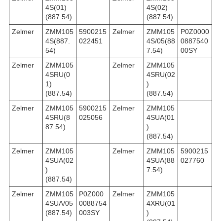
4S(01)
4S(02)
(887.54)
(887.54)
Zelmer
ZMM105
5900215
Zelmer
ZMM105
P0Z0000
4S(887.
022451
4S/05(88
0887540
54)
7.54)
00SY
Zelmer
ZMM105
Zelmer
ZMM105
4SRU(0
4SRU(02
1)
)
(887.54)
(887.54)
Zelmer
ZMM105
5900215
Zelmer
ZMM105
4SRU(8
025056
4SUA(01
87.54)
)
(887.54)
Zelmer
ZMM105
Zelmer
ZMM105
5900215
4SUA(02
4SUA(88
027760
)
7.54)
(887.54)
Zelmer
ZMM105
P0Z000
Zelmer
ZMM105
4SUA/05
0088754
4XRU(01
(887.54)
003SY
)