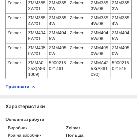
Zelmer
ZMM385
ZMM385
Zelmer
ZMM385
ZMM385
3W/01
3W
3W/06
3W
Zelmer
ZMM385
ZMM385
Zelmer
ZMM385
ZMM385
4W/01
4W
4W/06
4W
Zelmer
ZMM404
ZMM404
Zelmer
ZMM404
ZMM404
5W/01
5W
5W/06
5W
Zelmer
ZMM405
ZMM405
Zelmer
ZMM405
ZMM405
0W/01
0W
0W/06
0W
Zelmer
ZMMA0
5900215
Zelmer
ZMMA42
5900215
25X(A86
021461
5X(A861
021515
1009)
090)
Приховати
Характеристики
Основні атрибути
Виробник
Zelmer
Країна виробник
Польща