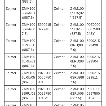
(887.5)
Zelmer
ZMM100
Zelmer
ZMM100
5SUA(01
5SUA(02
)(887.5)
)(887.5)
Zelmer
ZMM100
5900215
Zelmer
ZMM100
P0Z0000
5SUA(88
027746
5SUA/05
0887500
7.5)
(887.5)
04SY
Zelmer
ZMM100
Zelmer
ZMM100
5900215
6IRU(01
6IRU(88
029498
)(887.6)
7.6)
Zelmer
ZMM100
Zelmer
ZMM100
5900215
6LRU(01
6LRU(88
029504
)(887.6)
7.6)
Zelmer
ZMM100
P0Z100
Zelmer
ZMM100
5900215
6LRU/05
0088750
6SRU(88
029511
(887.5)
001LI
7.6)
Zelmer
ZMM100
P0Z100
Zelmer
ZMM100
P0Z1000
6SRU/05
0088750
6SRU/06
0887500
(887.5)
001SY
(887.5)
01SY
Zelmer
ZMM105
Zelmer
ZMM105