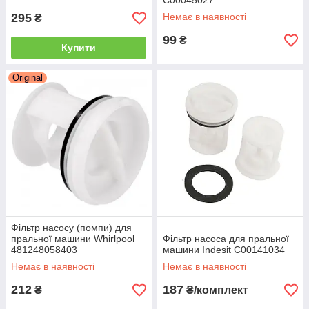
C00045027
295
Немає в наявності
₴
99
₴
Купити
Original
Фільтр насосу (помпи) для
пральної машини Whirlpool
Фільтр насоса для пральної
481248058403
машини Indesit C00141034
Немає в наявності
Немає в наявності
212
187
₴
₴/комплект