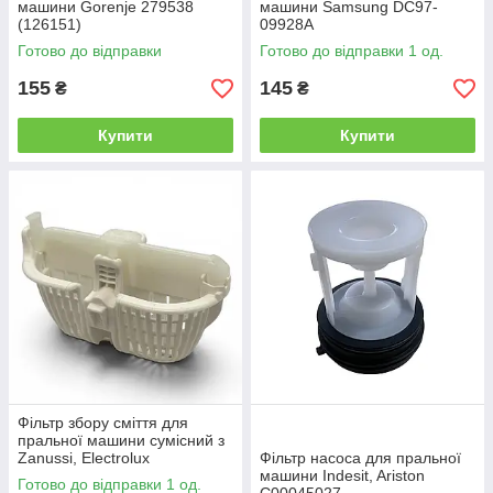
машини Gorenje 279538
машини Samsung DC97-
(126151)
09928A
Готово до відправки
Готово до відправки 1 од.
155
145
₴
₴
Купити
Купити
Фільтр збору сміття для
пральної машини сумісний з
Zanussi, Electrolux
Фільтр насоса для пральної
1469077000
машини Indesit, Ariston
Готово до відправки 1 од.