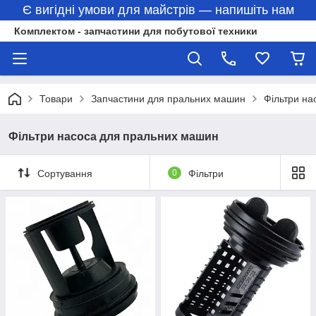
Є вигідні умови для майстрів — напишіть нам
Комплектом - запчастини для побутової техники
Товари
Запчастини для пральних машин
Фільтри на
Фільтри насоса для пральних машин
Сортування
0
Фільтри