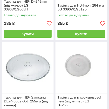
Тарілка для НВЧ D=245mm
(під куплер) LG
Тарілка для НВЧ-печі 284 мм
3390W1G005H
LG 3390W1G012B
Готово до відправки
Готово до відправки
185
355
₴
₴
Купити
Купити
Тарілка для НВЧ Samsung
Тарілка для мікрохвильової
DE74-00027A d=255мм (під
печі (під куплер) LG
куплер)
D=255mm