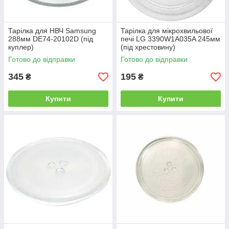
Тарілка для НВЧ Samsung
Тарілка для мікрохвильової
288мм DE74-20102D (під
печі LG 3390W1A035A 245мм
куплер)
(під хрестовину)
Готово до відправки
Готово до відправки
345
195
₴
₴
Купити
Купити