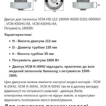
Двигун для пилососа VCM-HD.112 1800W W200 DJ31-00005H
, VCM-K50HU AA, VCM-K40HU AA.
Потужність 1800Вт.
Характеристики:
H - Висота двигуна 112 мм
D - Діаметр турбіни 135 мм
h - Висота турбіни 35 мм
Потужність двигуна 1800 Вт
Двигун VCM K-40HU підходить практично до всіх
моделей пилососів Samsung з потужністю 1500-
1800.
Цим двигуном можна замінити наступні моделі моторів - VCM
K-20HU, VCM K-30HU, VCM K-50HU так як в даному випадку
відмінності по потужності невеликі - декілька Ватів,
електроніка пилососа цього не відчує зовсім, а користувач
відзначить поліпшення якості всмоктування.