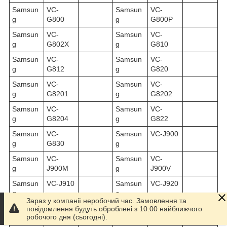
Samsun
VC-
Samsun
VC-
g
G800
g
G800P
Samsun
VC-
Samsun
VC-
g
G802X
g
G810
Samsun
VC-
Samsun
VC-
g
G812
g
G820
Samsun
VC-
Samsun
VC-
g
G8201
g
G8202
Samsun
VC-
Samsun
VC-
g
G8204
g
G822
Samsun
VC-
Samsun
VC-J900
g
G830
g
Samsun
VC-
Samsun
VC-
g
J900M
g
J900V
Samsun
VC-J910
Samsun
VC-J920
g
g
Зараз у компанії неробочий час. Замовлення та
Samsun
VC-J930
Samsun
VC-J931
повідомлення будуть оброблені з 10:00 найближчого
робочого дня (сьогодні).
g
g