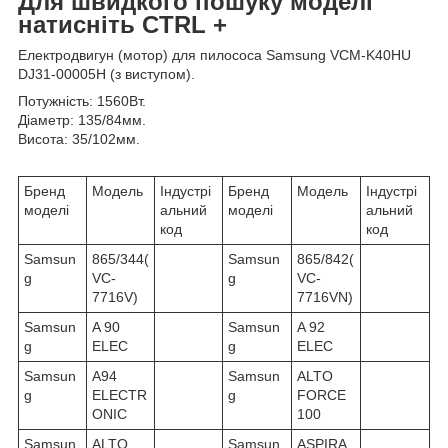
Для швидкого пошуку моделі
натисніть CTRL +
Електродвигун (мотор) для пилососа Samsung VCM-K40HU
DJ31-00005H (з виступом).
Потужність: 1560Вт.
Діаметр: 135/84мм.
Висота: 35/102мм.
Бренд
Модель
Індустрі
Бренд
Модель
Індустрі
моделі
альний
моделі
альний
код
код
Samsun
865/344(
Samsun
865/842(
g
VC-
g
VC-
7716V)
7716VN)
Samsun
A 90
Samsun
A 92
g
ELEC
g
ELEC
Samsun
A94
Samsun
ALTO
g
ELECTR
g
FORCE
ONIC
100
Samsun
ALTO
Samsun
ASPIRA