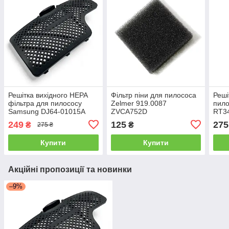
Решітка вихідного HEPA
Фільтр піни для пилососа
Реші
фільтра для пилососу
Zelmer 919.0087
пило
Samsung DJ64-01015A
ZVCA752D
RT3
249
125
275
₴
₴
275 ₴
Купити
Купити
Акційні пропозиції та новинки
–9%