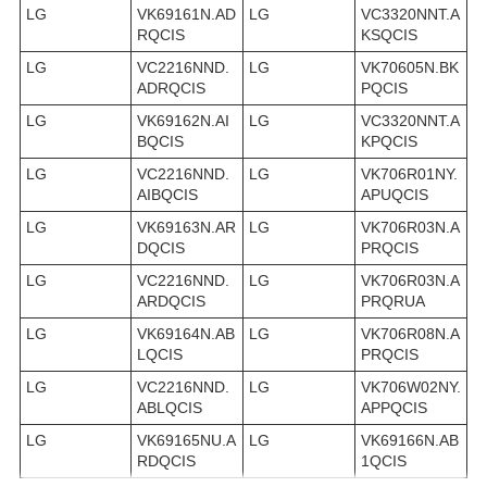
LG
VK69161N.AD
LG
VC3320NNT.A
RQCIS
KSQCIS
LG
VC2216NND.
LG
VK70605N.BK
ADRQCIS
PQCIS
LG
VK69162N.AI
LG
VC3320NNT.A
BQCIS
KPQCIS
LG
VC2216NND.
LG
VK706R01NY.
AIBQCIS
APUQCIS
LG
VK69163N.AR
LG
VK706R03N.A
DQCIS
PRQCIS
LG
VC2216NND.
LG
VK706R03N.A
ARDQCIS
PRQRUA
LG
VK69164N.AB
LG
VK706R08N.A
LQCIS
PRQCIS
LG
VC2216NND.
LG
VK706W02NY.
ABLQCIS
APPQCIS
LG
VK69165NU.A
LG
VK69166N.AB
RDQCIS
1QCIS