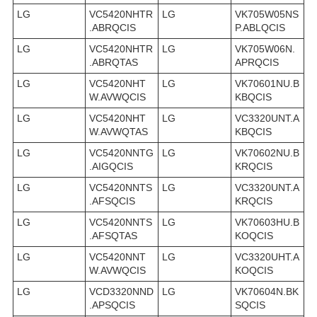
LG
VC5420NHTR
LG
VK705W05NS
.ABRQCIS
P.ABLQCIS
LG
VC5420NHTR
LG
VK705W06N.
.ABRQTAS
APRQCIS
LG
VC5420NHT
LG
VK70601NU.B
W.AVWQCIS
KBQCIS
LG
VC5420NHT
LG
VC3320UNT.A
W.AVWQTAS
KBQCIS
LG
VC5420NNTG
LG
VK70602NU.B
.AIGQCIS
KRQCIS
LG
VC5420NNTS
LG
VC3320UNT.A
.AFSQCIS
KRQCIS
LG
VC5420NNTS
LG
VK70603HU.B
.AFSQTAS
KOQCIS
LG
VC5420NNT
LG
VC3320UHT.A
W.AVWQCIS
KOQCIS
LG
VCD3320NND
LG
VK70604N.BK
.APSQCIS
SQCIS