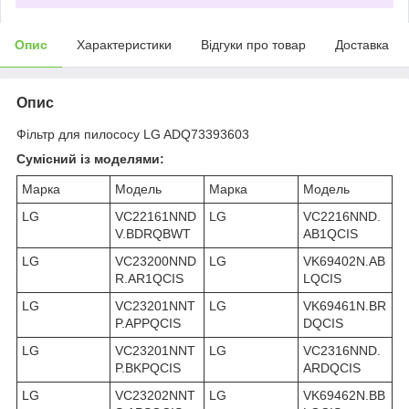
Опис
Характеристики
Відгуки про товар
Доставка
Опис
Фільтр для пилососу LG ADQ73393603
Сумісний із моделями:
Марка
Модель
Марка
Модель
LG
VC22161NND
LG
VC2216NND.
V.BDRQBWT
AB1QCIS
LG
VC23200NND
LG
VK69402N.AB
R.AR1QCIS
LQCIS
LG
VC23201NNT
LG
VK69461N.BR
P.APPQCIS
DQCIS
LG
VC23201NNT
LG
VC2316NND.
P.BKPQCIS
ARDQCIS
LG
VC23202NNT
LG
VK69462N.BB