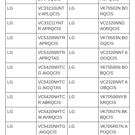
LG
VC33210UNT
LG
VK70502N.BO
V.APLQCIS
RQCIS
LG
VC33211YNT
LG
VC2320NND.
R.APRQCIS
AORQCIS
LG
VC5320NNTR
LG
VK70503N.BO
.APRQCIS
OQCIS
LG
VC5320NNTR
LG
VC2320NNT.A
.APRQTAS
OOQCIS
LG
VC5420NHTC
LG
VK70505N.BO
G.AIGQCIS
BQCIS
LG
VC5420NHTC
LG
VC2320NNT.A
G.AIGQTAS
OBQCIS
LG
VC5420NHTC
LG
VK70506NY.B
R.ABRQCIS
KRQCIS
LG
VC5420NHTC
LG
VK70507N.BK
W.AVWQCIS
BQCIS
LG
VC5420NHTG
LG
VK705R07N.A
.AIGQCIS
PUQCIS