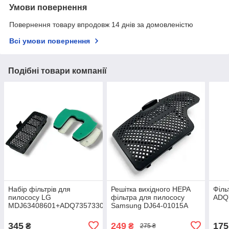
Умови повернення
Повернення товару впродовж 14 днів за домовленістю
Всі умови повернення
Подібні товари компанії
Набір фільтрів для
Решітка вихідного HEPA
Філь
пилососу LG
фільтра для пилососу
ADQ
MDJ63408601+ADQ73573301
Samsung DJ64-01015A
345
249
175
₴
₴
275 ₴