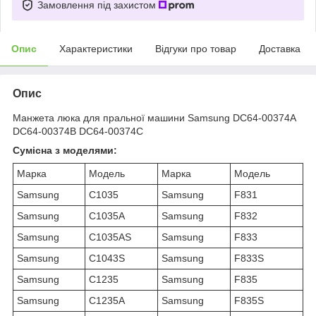
Замовлення під захистом
Опис
Характеристики
Відгуки про товар
Доставка
Опис
Манжета люка для пральної машини Samsung DC64-00374A
DC64-00374B DC64-00374C
Сумісна з моделями:
Марка
Модель
Марка
Модель
Samsung
C1035
Samsung
F831
Samsung
C1035A
Samsung
F832
Samsung
C1035AS
Samsung
F833
Samsung
C1043S
Samsung
F833S
Samsung
C1235
Samsung
F835
Samsung
C1235A
Samsung
F835S