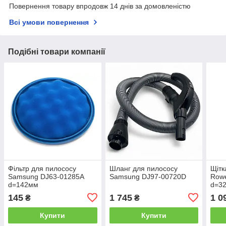
Повернення товару впродовж 14 днів за домовленістю
Всі умови повернення
Подібні товари компанії
Фільтр для пилососу
Шланг для пилососу
Щітк
Samsung DJ63-01285A
Samsung DJ97-00720D
Row
d=142мм
d=32
145
1 745
1 0
₴
₴
Купити
Купити