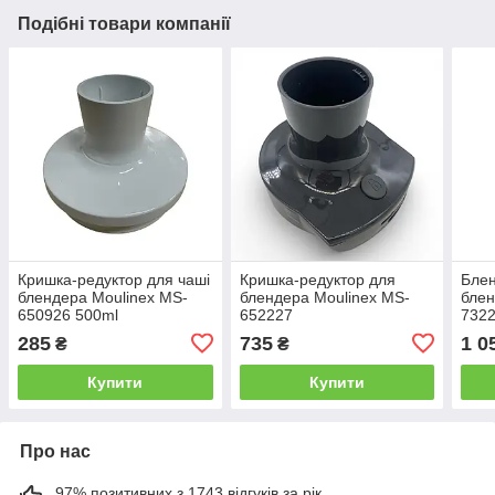
Подібні товари компанії
Кришка-редуктор для чаші
Кришка-редуктор для
Блен
блендера Moulinex MS-
блендера Moulinex MS-
блен
650926 500ml
652227
732
285
735
1 0
₴
₴
Купити
Купити
Про нас
97% позитивних з 1743 відгуків за рік