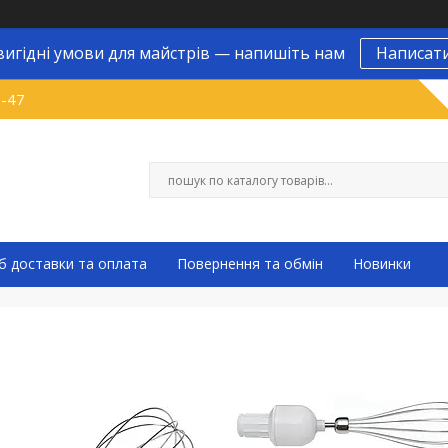
вигідні умови для майстрів — напишіть нам
Написат
9-47
б доставки та оплата
Повернення та обмін
Новинки