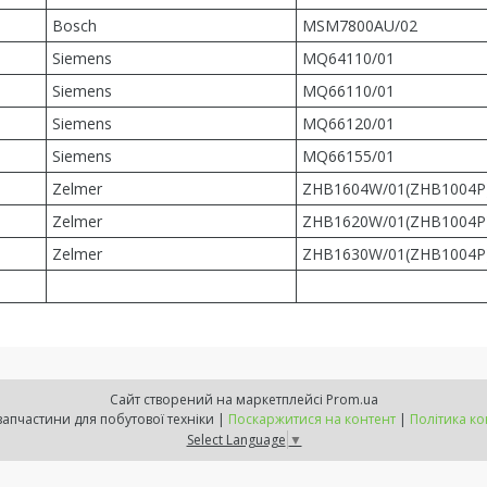
Bosch
MSM7800AU/02
Siemens
MQ64110/01
Siemens
MQ66110/01
Siemens
MQ66120/01
Siemens
MQ66155/01
Zelmer
ZHB1604W/01(ZHB1004P
Zelmer
ZHB1620W/01(ZHB1004P
Zelmer
ZHB1630W/01(ZHB1004P
Сайт створений на маркетплейсі
Prom.ua
Комплектом - запчастини для побутової техніки |
Поскаржитися на контент
|
Політика ко
Select Language
▼