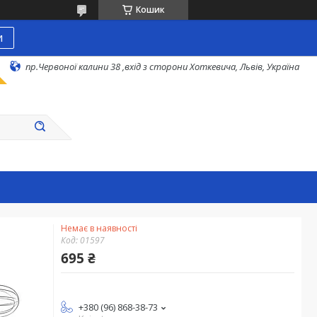
Кошик
и
пр.Червоної калини 38 ,вхід з сторони Хоткевича, Львів, Україна
Немає в наявності
Код:
01597
695 ₴
+380 (96) 868-38-73