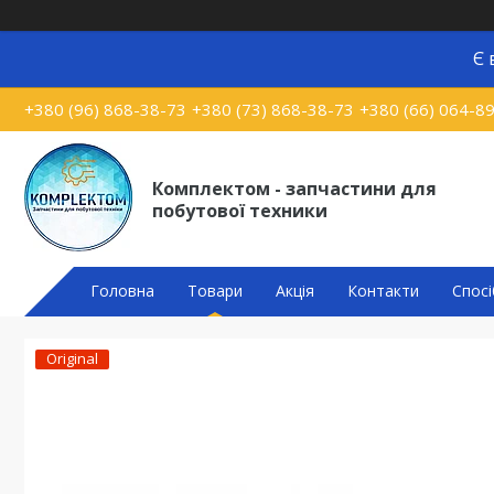
Є 
+380 (96) 868-38-73
+380 (73) 868-38-73
+380 (66) 064-8
Комплектом - запчастини для
побутової техники
Головна
Товари
Акція
Контакти
Спосі
Original