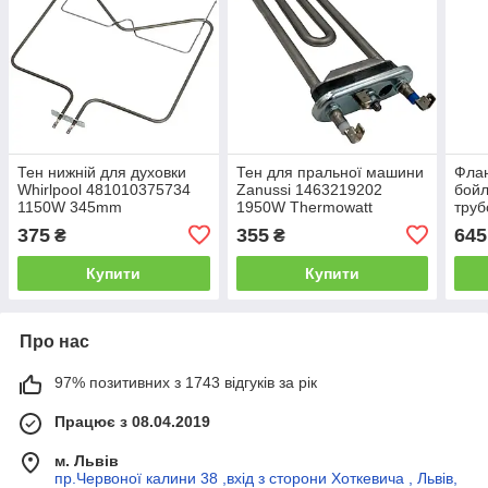
Тен нижній для духовки
Тен для пральної машини
Флан
Whirlpool 481010375734
Zanussi 1463219202
бой
1150W 345mm
1950W Thermowatt
труб
240mm
375
355
645
₴
₴
Купити
Купити
Про нас
97% позитивних з 1743 відгуків за рік
Працює з 08.04.2019
м. Львів
пр.Червоної калини 38 ,вхід з сторони Хоткевича , Львів,