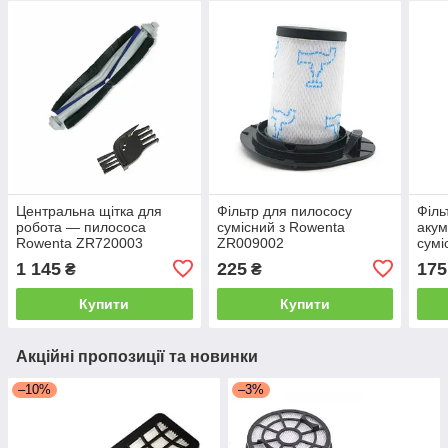
Центральна щітка для
Фільтр для пилососу
Філь
робота — пилососа
сумісний з Rowenta
акум
Rowenta ZR720003
ZR009002
сумі
ZR0
1 145
225
175
₴
₴
Купити
Купити
Акційні пропозиції та новинки
–10%
–3%