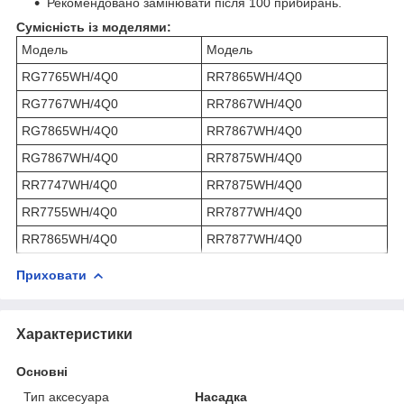
Рекомендовано замінювати після 100 прибирань.
Сумісність із моделями:
Модель
Модель
RG7765WH/4Q0
RR7865WH/4Q0
RG7767WH/4Q0
RR7867WH/4Q0
RG7865WH/4Q0
RR7867WH/4Q0
RG7867WH/4Q0
RR7875WH/4Q0
RR7747WH/4Q0
RR7875WH/4Q0
RR7755WH/4Q0
RR7877WH/4Q0
RR7865WH/4Q0
RR7877WH/4Q0
Приховати
Характеристики
Основні
Тип аксесуара
Насадка