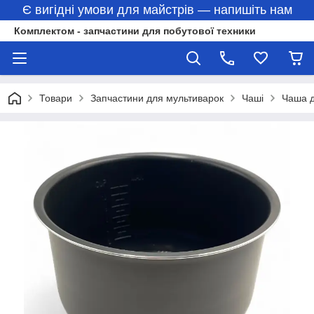
Є вигідні умови для майстрів — напишіть нам
Комплектом - запчастини для побутової техники
Товари
Запчастини для мультиварок
Чаші
Чаша д