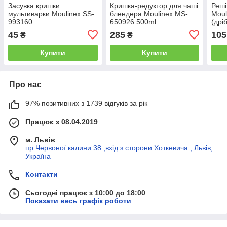
Засувка кришки
Кришка-редуктор для чаші
Реші
мультиварки Moulinex SS-
блендера Moulinex MS-
Moul
993160
650926 500ml
(дрі
45
285
105
₴
₴
Купити
Купити
Про нас
97% позитивних з 1739 відгуків за рік
Працює з 08.04.2019
м. Львів
пр.Червоної калини 38 ,вхід з сторони Хоткевича , Львів,
Україна
Контакти
Сьогодні працює з 10:00 до 18:00
Показати весь графік роботи